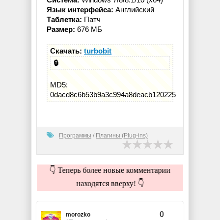
Язык интерфейса:
Английский
Таблетка:
Патч
Размер:
676 МБ
Скачать:
turbobit
🔒
MD5:
0dacd8c6b53b9a3c994a8deacb120225
Программы
/
Плагины (Plug-ins)
👇 Теперь более новые комментарии
находятся вверху! 👇
0
morozko