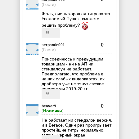
(Гости)
Жаль, очень хорошая титровалка.
Уважаемый Пушок, сможете
решить проблему?
0
serpantin001
(Гости)
Присоединюсь к предыдущим
товарищам - ни на АП ни
стендалоун не работает.
Предполагаю, что проблема в
наших слабых видеокартах, их
драйвера уже не тянут свежие
программы 2019-20 г.г.
0
beaver9
(
Новички
)
Не работает ни стендэлон версия,
и в Вегасе. Один раз проигрывает
простейшие титры нормально,
затем - черный экран.