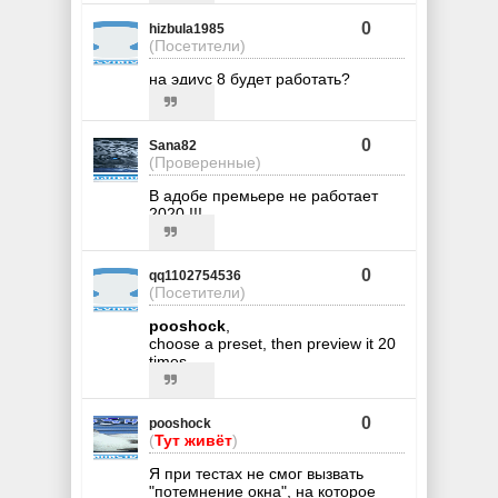
0
hizbula1985
(Посетители)
на эдиус 8 будет работать?
0
Sana82
(Проверенные)
В адобе премьере не работает
2020 !!!
0
qq1102754536
(Посетители)
pooshock
,
choose a preset, then preview it 20
times
0
pooshock
(
Тут живёт
)
Я при тестах не смог вызвать
"потемнение окна", на которое