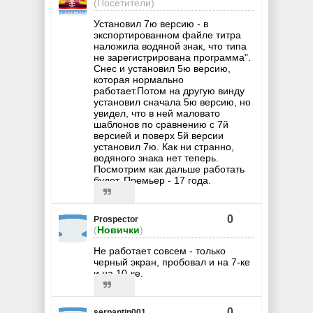
(Посетители)
Установил 7ю версию - в
экспортированном файле титра
наложила водяной знак, что типа
не зарегистрирована программа".
Снес и установил 5ю версию,
которая нормально
работает.Потом на другую винду
установил сначала 5ю версию, но
увидел, что в ней маловато
шаблонов по сравнению с 7й
версией и поверх 5й версии
установил 7ю. Как ни странно,
водяного знака нет теперь.
Посмотрим как дальше работать
будет. Премьер - 17 года.
0
Prospector
(
Новички
)
Не работает совсем - только
черный экран, пробовал и на 7-ке
и на 10-ке.
0
serpantin001