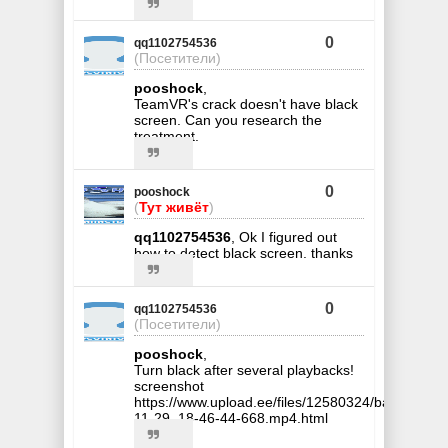
0
qq1102754536
(Посетители)
pooshock
,
TeamVR's crack doesn't have black
screen. Can you research the
treatment.
0
pooshock
(
Тут живёт
)
qq1102754536
, Ok I figured out
how to detect black screen. thanks
0
qq1102754536
(Посетители)
pooshock
,
Turn black after several playbacks!
screenshot
https://www.upload.ee/files/12580324/bandicam_
11-29_18-46-44-668.mp4.html