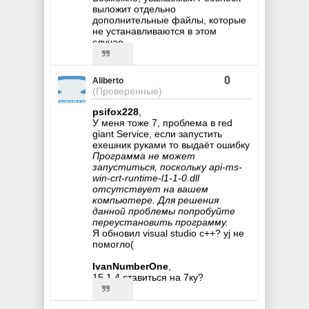
выложит отдельно
дополнительные файлы, которые
не устанавливаются в этом
случае.
0
Aliberto
(Проверенные)
psifox228
,
У меня тоже 7, проблема в red
giant Service, если запустить
exeшник руками то выдаёт ошибку
Программа не может
запуститься, поскольку api-ms-
win-crt-runtime-l1-1-0.dll
отсутствует на вашем
компьютере. Для решения
данной проблемы попробуйте
переустановить программу.
Я обновил visual studio c++? yj не
помогло(
IvanNumberOne
,
15.1.4 ставиться на 7ку?