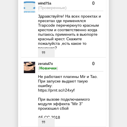
0
wind75a
(Проверенные)
Здравствуйте! На всех проектах и
пресетах где применялся
Trapcode перечеркнуто красным
крестом и соответственно когда
пытаюсь применить в вьюпорте
красный крест. Скажите
пожалуйста ,есть какое то
решение?
0
zeratul7x
(
Новички
)
Не работают плагины Mir и Tao.
При запуске выдают такую
ошибку:
https://prnt.sc/r24xyf
При вызове подключаемого
модуля эффекта "Mir 3"
произошел сбой
AE CC 2018