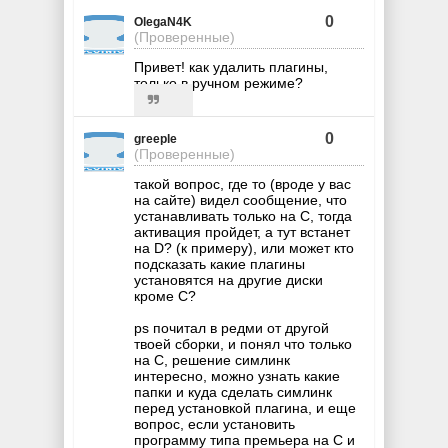
0
OlegaN4K
(Проверенные)
Привет! как удалить плагины,
только в ручном режиме?
0
greeple
(Проверенные)
такой вопрос, где то (вроде у вас
на сайте) видел сообщение, что
устанавливать только на С, тогда
активация пройдет, а тут встанет
на D? (к примеру), или может кто
подсказать какие плагины
установятся на другие диски
кроме С?
ps почитал в редми от другой
твоей сборки, и понял что только
на С, решение симлинк
интересно, можно узнать какие
папки и куда сделать симлинк
перед установкой плагина, и еще
вопрос, если установить
программу типа премьера на С и