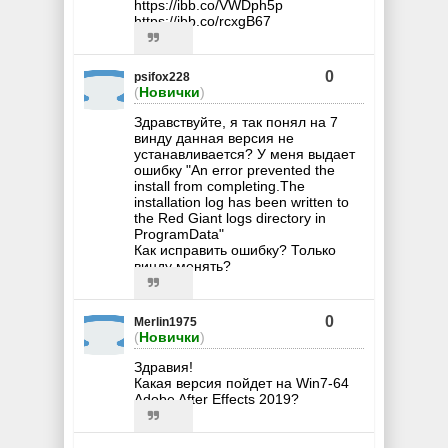
https://ibb.co/VWDph5p
https://ibb.co/rcxgB67
0
psifox228
(
Новички
)
Здравствуйте, я так понял на 7
винду данная версия не
устанавливается? У меня выдает
ошибку "An error prevented the
install from completing.The
installation log has been written to
the Red Giant logs directory in
ProgramData"
Как исправить ошибку? Только
винду менять?
0
Merlin1975
(
Новички
)
Здравия!
Какая версия пойдет на Win7-64
Adobe After Effects 2019?