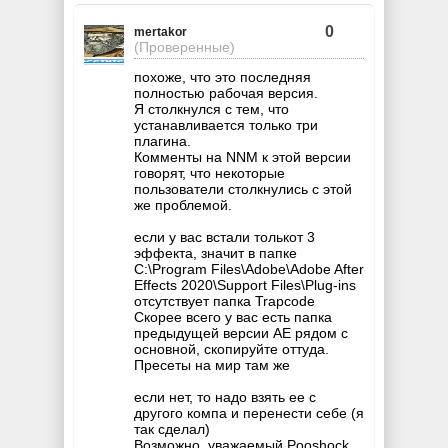
0
mertakor
(Проверенные)
похоже, что это последняя
полностью рабочая версия.
Я столкнулся с тем, что
устанавливается только три
плагина.
Комменты на NNM к этой версии
говорят, что некоторые
пользователи столкнулись с этой
же проблемой.
если у вас встали толькот 3
эффекта, значит в папке
C:\Program Files\Adobe\Adobe After
Effects 2020\Support Files\Plug-ins
отсутствует папка Trapcode
Скорее всего у вас есть папка
предыдущей версии AE рядом с
основной, скопируйте оттуда.
Пресеты на мир там же
если нет, то надо взять ее с
другого компа и перенести себе (я
так сделал)
Возможно, уважаемый Pooshock