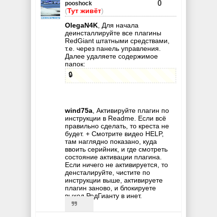
0
pooshock
(
Тут живёт
)
OlegaN4K
, Для начала
деинсталлируйте все плагины
RedGiant штатными средствами,
т.е. через панель управления.
Далее удаляете содержимое
папок:
🔒
wind75a
, Активируйте плагин по
инструкции в Readme. Если всё
правильно сделать, то креста не
будет. + Смотрите видео HELP,
там наглядно показано, куда
ввоить серийник, и где смотреть
состояние активации плагина.
Если ничего не активируется, то
денсталируйте, чистите по
инструкции выше, активируете
плагин заново, и блокируете
выход РедГианту в инет.