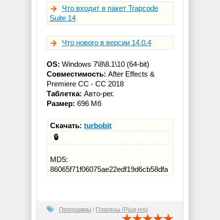
Что входит в пакет Trapcode
Suite 14
Что нового в версии 14.0.4
OS:
Windows 7\8\8.1\10 (64-bit)
Совместимость:
After Effects &
Premiere CC - CC 2018
Таблетка:
Авто-рег.
Размер:
696 Мб
Скачать:
turbobit
🔒
MD5:
86065f71f06075ae22edf19d6cb58dfa
Программы
/
Плагины (Plug-ins)