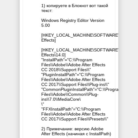
1) копируете в Блокнот вот такой
текст:
Windows Registry Editor Version
5.00
[HKEY_LOCAL_MACHINE\SOFTWARE\Adobe\Aft
Effects]
[HKEY_LOCAL_MACHINE\SOFTWARE\Adobe\Aft
Effects\14.0]
"InstallPath"="C:\\Program
Files\\Adobe\\Adobe After Effects
CC 2018\\Support Files\\"
"PluginInstallPath"="C:\\Program
Files\\Adobe\\Adobe After Effects
CC 2017\\Support Files\\Plug-ins\\"
"CommonPluginInstallPath"="C:\\Program
Files\\Adobe\\Common\\Plug-
ins\\7.0\\MediaCore\
\"
"FFXInstallPath"="C:\\Program
Files\\Adobe\\Adobe After Effects
CC 2017\\Support Files\\Presets\\"
2) Примечание: версию Adobe
After Effects (начиная с InstallPath)