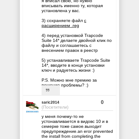
я вписал свою, но нужно
вписывать именно ту, которая
установлена у вас.
3) сохраняете файл
с
расширением .reg
4) перед установкой Trapcode
Suite 14* делаете двойной клик по
файлу и соглашаетесь с
внесением правок в реестр
5) устанавливаете Trapcode Suite
14*, вводите в конце установки
ключ и радуетесь жизни :)
P.S. Можно мне премию за
решение проблемы? :)
0
saric2014
(Посетители)
у меня почему-то не
устонавливается в видовс 10 и в
семерке тоже самое.выходит
предупреждение.an eror prevented
the install from completing.the