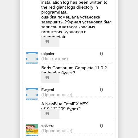
installation log has been written to
the red giant logs directory in
programdata.
ошибка помешала установке
завершить. Журнал установки был
записан в каталог красных
гигантских журналов в
programdata
0
tolpoler
(Посетители)
Boris Continuum Complete 11.0.2
for Adobe будет?
0
Ewgeni
(Проверенные)
А NewBlue TotalFX AEX
v5.0.171209 будет?
0
solvera
(Проверенные)