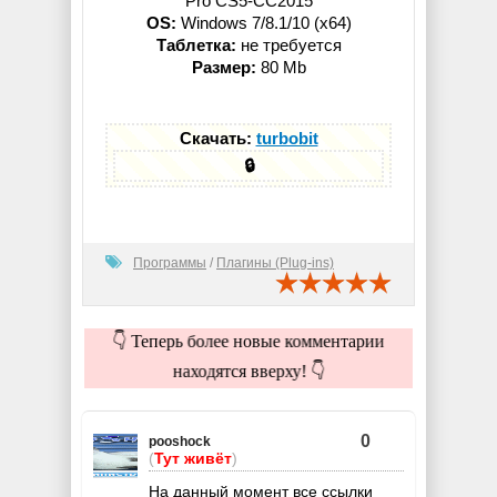
Pro CS5-CC2015
OS:
Windows 7/8.1/10 (x64)
Таблетка:
не требуется
Размер:
80 Mb
Скачать:
turbobit
🔒
Программы
/
Плагины (Plug-ins)
👇 Теперь более новые комментарии
находятся вверху! 👇
0
pooshock
(
Тут живёт
)
На данный момент все ссылки