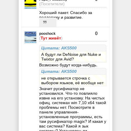
(Посетители)
Хороший пакет. Спасибо за
поддержку и развитие.
0
pooshock
(
Тут живёт
)
Цитата: AKS500
А будут ли DeNoise для Nuke и
Twixtor для Avid?
Возможно будут когда-нибудь.
Цитата: AKS500
не открывается строчка с
выбором языков, её вообще нет
Значит русификатор не
установился. Что-то повлияло
извне на его установку. На чистых
офиц. системах win 7,10 x64 такой
проблемы нет. Посмотрите в
панеле управления-
установленные программы, есть
там русификатор magix? И какая у
вас система? Какой я зык
системы? Установлен ли