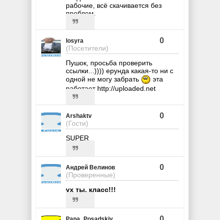
рабочие, всё скачивается без
проблем.
0
losyra
(Посетители)
Пушок, просьба проверить
ссылки...)))) ерунда какая-то ни с
одной не могу забрать
эта
работает http://uploaded.net
0
Arshaktv
(Гости)
SUPER
0
Андрей Велинов
(Проверенные)
ух ты, класс!!!
0
Papa_Posadskiy