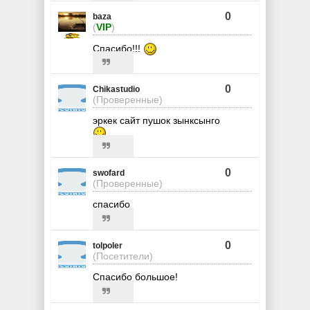
0
baza
(
VIP
)
Спасибо!!!
0
Chikastudio
(Проверенные)
эркек сайт пушок зынксынго
0
swofard
(Проверенные)
спасибо
0
tolpoler
(Посетители)
Спасибо большое!