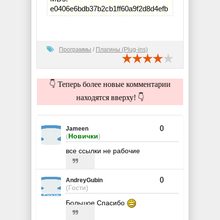
e0406e6bdb37b2cb1ff60a9f2d8d4efb
Программы
/
Плагины (Plug-ins)
👇 Теперь более новые комментарии
находятся вверху! 👇
0
Jameen
(
Новички
)
все ссылки не рабочие
0
AndreyGubin
(Гости)
Большое Спасибо