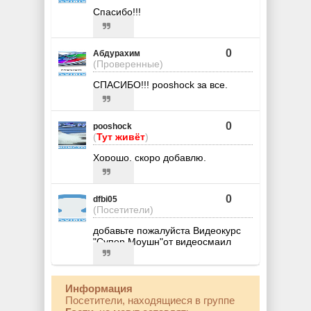
Спасибо!!!
0
Абдурахим
(Проверенные)
СПАСИБО!!! pooshock за все.
0
pooshock
(
Тут живёт
)
Хорошо, скоро добавлю.
0
dfbi05
(Посетители)
добавьте пожалуйста Видеокурс
"Супер Моушн"от видеосмаил
Информация
Посетители, находящиеся в группе