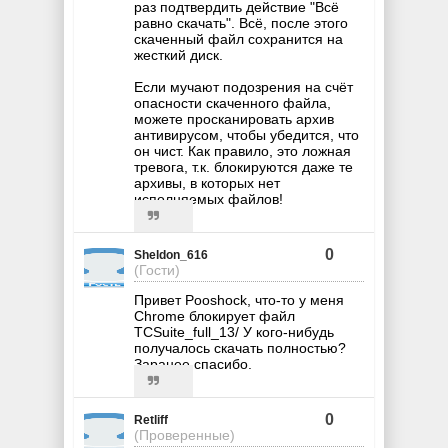
раз подтвердить действие "Всё
равно скачать". Всё, после этого
скаченный файл сохранится на
жесткий диск.
Если мучают подозрения на счёт
опасности скаченного файла,
можете просканировать архив
антивирусом, чтобы убедится, что
он чист. Как правило, это ложная
тревога, т.к. блокируются даже те
архивы, в которых нет
исполняемых файлов!
0
Sheldon_616
(Гости)
Привет Pooshock, что-то у меня
Chrome блокирует файл
TCSuite_full_13/ У кого-нибудь
получалось скачать полностью?
Заранее спасибо.
0
Retliff
(Проверенные)