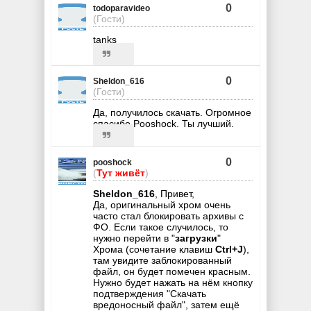
0
todoparavideo
(Гости)
tanks
0
Sheldon_616
(Гости)
Да, получилось скачать. Огромное
спасибо Pooshock. Ты лучший.
0
pooshock
(
Тут живёт
)
Sheldon_616
, Привет,
Да, оригинальный хром очень
часто стал блокировать архивы с
ФО. Если такое случилось, то
нужно перейти в "
загрузки
"
Хрома (сочетание клавиш
Ctrl+J
),
там увидите заблокированный
файл, он будет помечен красным.
Нужно будет нажать на нём кнопку
подтверждения "Скачать
вредоносный файл", затем ещё