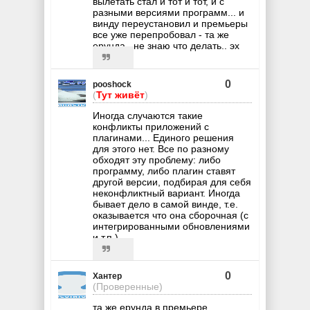
вылетать стал и тот и тот, и с
разными версиями программ... и
винду переустановил и премьеры
все уже перепробовал - та же
ерунда.. не знаю что делать.. эх
0
pooshock
(
Тут живёт
)
Иногда случаются такие
конфликты приложений с
плагинами... Единого решения
для этого нет. Все по разному
обходят эту проблему: либо
программу, либо плагин ставят
другой версии, подбирая для себя
неконфликтный вариант. Иногда
бывает дело в самой винде, т.е.
оказывается что она сборочная (с
интегрированными обновлениями
и т.п.).
0
Хантер
(Проверенные)
та же ерунда в премьере..