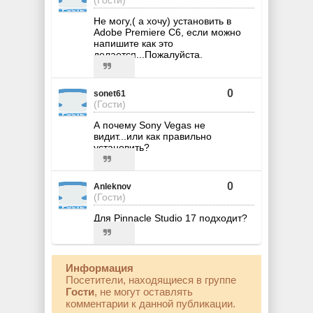
Не могу,( а хочу) установить в
Adobe Premiere C6, если можно
напишите как это
делается...Пожалуйста.
0
sonet61
(Гости)
А почему Sony Vegas не
видит...или как правильно
установить?
0
Anleknov
(Гости)
Для Pinnacle Studio 17 подходит?
Информация
Посетители, находящиеся в группе
Гости
, не могут оставлять
комментарии к данной публикации.