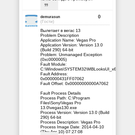
0
demurasun
(Гости)
Вылетает в вегас 13
Problem Description
Application Name: Vegas Pro
Application Version: Version 13.0
(Build 290) 64-bit
Problem: Unmanaged Exception
(0xc0000005)
Fault Module:
C:\Windows\SYSTEM32\MBLooksUI_x64.dll
Fault Address:
0x000000431FF07062
Fault Offset: 0x00000000000A7062
Fault Process Details
Process Path: C:\Program
Files\Sony\Vegas Pro
13.0\vegas130.exe
Process Version: Version 13.0 (Build
290) 64-bit
Process Description: Vegas Pro
Process Image Date: 2014-04-10
(Thu Apr 10) 07:27:08