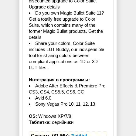
discounted upgrade to Color Suite.
Upgrade details
Do you own Magic Bullet Suite 11?
Get a totally free upgrade to Color
Suite, which contains many of the
former Magic Bullet products. Get the
details
Share your colors. Color Suite
includes LUT Buddy, our indispensible
tool for sharing colors between
compliant applications as 1D or 3D
LUT files.
Интеграция в проограммы:
Adobe After Effects & Premiere Pro
CS3, CS4, CS5.5, CS6, CC
Avid 6.0
Sony Vegas Pro 10, 11, 12, 13
OS:
Windows XP/7/8
Таблетка:
серийники
Скачать (81 Mb):
*letitbit