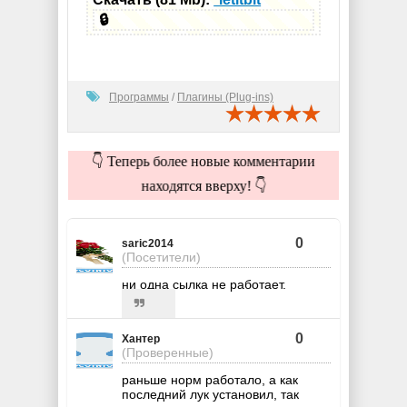
🔒
Программы
/
Плагины (Plug-ins)
👇 Теперь более новые комментарии
находятся вверху! 👇
0
saric2014
(Посетители)
ни одна сылка не работает.
0
Хантер
(Проверенные)
раньше норм работало, а как
последний лук установил, так