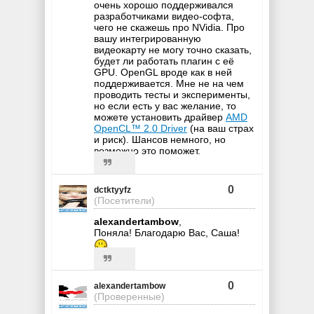
очень хорошо поддерживался
разработчиками видео-софта,
чего не скажешь про NVidia. Про
вашу интегрированную
видеокарту не могу точно сказать,
будет ли работать плагин с её
GPU. OpenGL вроде как в ней
поддерживается. Мне не на чем
проводить тесты и эксперименты,
но если есть у вас желание, то
можете установить драйвер
AMD
OpenCL™ 2.0 Driver
(на ваш страх
и риск). Шансов немного, но
возможно это поможет.
0
dctktyyfz
(Посетители)
alexandertambow
,
Поняла! Благодарю Вас, Саша!
0
alexandertambow
(Проверенные)