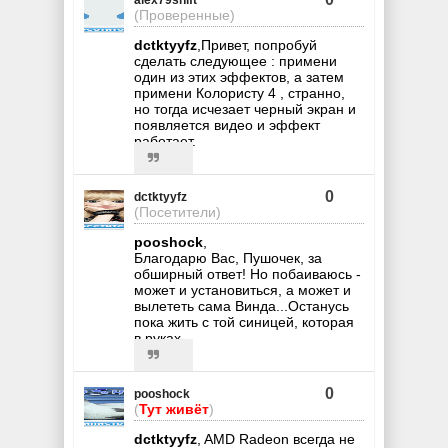
(Проверенные)
dctktyyfz
,Привет, попробуй
сделать следующее : примени
один из этих эффектов, а затем
примени Колористу 4 , странно,
но тогда исчезает черный экран и
появляется видео и эффект
работает.
0
dctktyyfz
(Посетители)
pooshock
,
Благодарю Вас, Пушочек, за
обширный ответ! Но побаиваюсь -
может и установиться, а может и
вылететь сама Винда...Останусь
пока жить с той синицей, которая
в руках.
0
pooshock
(
Тут живёт
)
dctktyyfz
, AMD Radeon всегда не