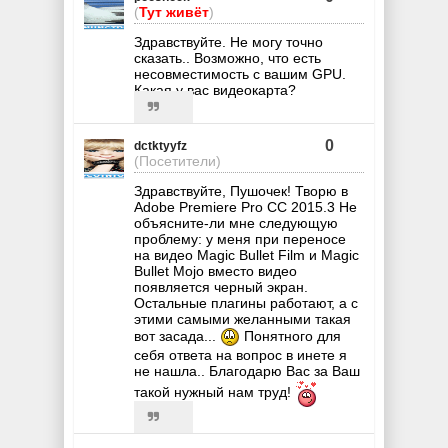
(
Тут живёт
)
Здравствуйте. Не могу точно
сказать.. Возможно, что есть
несовместимость с вашим GPU.
Какая у вас видеокарта?
0
dctktyyfz
(Посетители)
Здравствуйте, Пушочек! Творю в
Adobe Premiere Pro CC 2015.3 Не
объясните-ли мне следующую
проблему: у меня при переносе
на видео Magic Bullet Film и Magic
Bullet Mojo вместо видео
появляется черный экран.
Остальные плагины работают, а с
этими самыми желанными такая
вот засада...
Понятного для
себя ответа на вопрос в инете я
не нашла.. Благодарю Вас за Ваш
такой нужный нам труд!