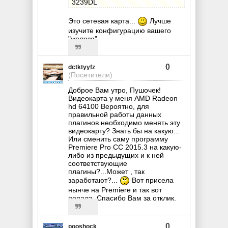
3239DL
Это сетевая карта...
Лучше
изучите конфигурацию вашего
"железа".
0
dctktyyfz
(Посетители)
Доброе Вам утро, Пушочек!
Видеокарта у меня AMD Radeon
hd 64100 Вероятно, для
правильной работы данных
плагинов необходимо менять эту
видеокарту? Знать бы на какую...
Или сменить саму программу
Premiere Pro CC 2015.3 на какую-
либо из предыдущих и к ней
соответствующие
плагины?...Может , так
заработают?...
Вот присела
нынче на Premiere и так вот
попала. Спасибо Вам за отклик.
0
pooshock