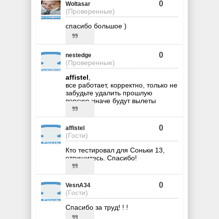
0
Woltasar
(Проверенные)
спасибо большое )
0
nestedge
(Проверенные)
affistel
,
все работает, корректно, только не
забудьте удалить прошлую
версию иначе будут вылеты
0
affistel
(Гости)
Кто тестировал для Соньки 13,
отпишитесь. Спасибо!
0
VesnA34
(Гости)
Спасибо за труд! ! !