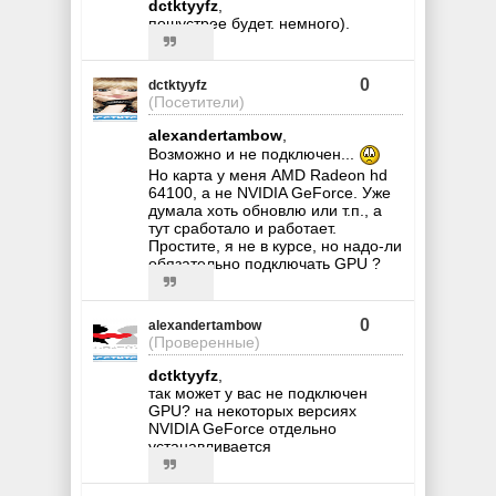
dctktyyfz
,
пошустрее будет. немного).
0
dctktyyfz
(Посетители)
alexandertambow
,
Возможно и не подключен...
Но карта у меня AMD Radeon hd
64100, а не NVIDIA GeForce. Уже
думала хоть обновлю или т.п., а
тут сработало и работает.
Простите, я не в курсе, но надо-ли
обязательно подключать GPU ?
0
alexandertambow
(Проверенные)
dctktyyfz
,
так может у вас не подключен
GPU? на некоторых версиях
NVIDIA GeForce отдельно
устанавливается