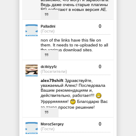
Ведь даже очень старые плагины
RG работают в новых версия AE.
0
Palladini
(Гости)
non of the links have this file on
them. It needs to re-uploaded to all
the various download sites.
0
dctktyyfz
(Посетители)
alex79shift
Здравствуйте,
уважаемый Алекс! Последовала
Вашим рекомендациям и,
действительно, работает!!!
Урррряяяяяя!
Благодарю Вас
за такое простое решение!
0
MorozSergey
(Гости)