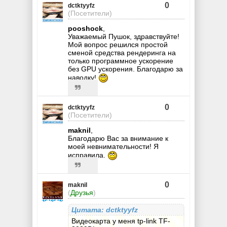
0
dctktyyfz
(Посетители)
pooshock
,
Уважаемый Пушок, здравствуйте!
Мой вопрос решился простой
сменой средства рендеринга на
только программное ускорение
без GPU ускорения. Благодарю за
наводку!
0
dctktyyfz
(Посетители)
maknil
,
Благодарю Вас за внимание к
моей невнимательности! Я
исправила.
0
maknil
(
Друзья
)
Цитата: dctktyyfz
Видеокарта у меня tp-link TF-