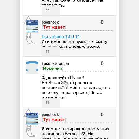
проверить.
0
pooshock
(
Тут живёт
)
Есть новее 13.0.14
Или именно эта нужна? Я смогу
её перезалить только позже.
0
kosenko_anton
(
Новички
)
Здравствуйте Пушок!
На Вегас 22 это реально
поставить? У меня не вышло, а в
последующих версиях, Вегас
отсутствует.
0
pooshock
(
Тут живёт
)
Я сам не тестировал работу этих
плагинов в Вегасе-22. Но
возможно, что могут и заработать.