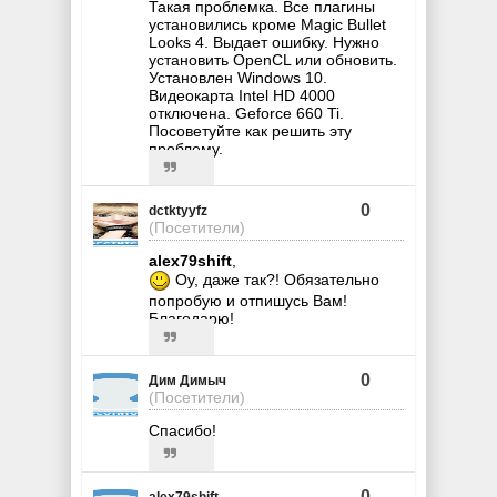
Такая проблемка. Все плагины
установились кроме Magic Bullet
Looks 4. Выдает ошибку. Нужно
установить OpenCL или обновить.
Установлен Windows 10.
Видеокарта Intel HD 4000
отключена. Geforce 660 Ti.
Посоветуйте как решить эту
проблему.
0
dctktyyfz
(Посетители)
alex79shift
,
Оу, даже так?! Обязательно
попробую и отпишусь Вам!
Благодарю!
0
Дим Димыч
(Посетители)
Спасибо!
0
alex79shift