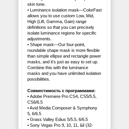
skin tone.
• Luminance isolation mask—ColorFast
allows you to use custom Low, Mid,
High (Lift, Gamma, Gain) range
definitions so that you can precisely
isolate luminance regions for specific
adjustments.
• Shape mask—Our four-point,
roundable shape mask is more flexible
than simple ellipse and rectangle power
masks, and it's just as easy to set up.
Combine this with the luminance
masks and you have unlimited isolation
possibilities.
Совместимость с программами:
• Adobe Premiere Pro CS4, CS5/5.5,
CS6/6.5
• Avid Media Composer & Symphony
5, 6/6.5
• Grass Valley Edius 5/5.5, 6/6.5
• Sony Vegas Pro 9, 10, 11,
12
(32-