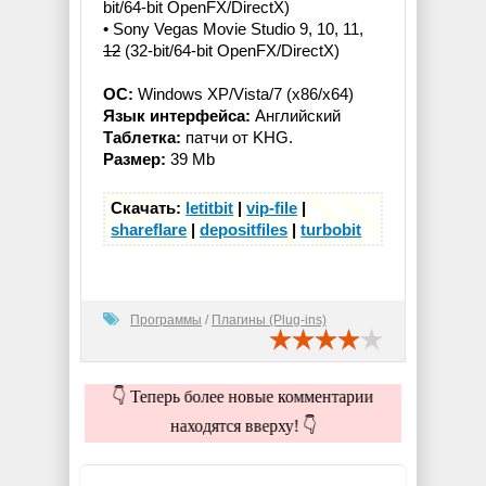
bit/64-bit OpenFX/DirectX)
• Sony Vegas Movie Studio 9, 10, 11,
12
(32-bit/64-bit OpenFX/DirectX)
ОС:
Windows XP/Vista/7 (x86/x64)
Язык интерфейса:
Английский
Таблетка:
патчи от KHG.
Размер:
39 Mb
Скачать:
letitbit
|
vip-file
|
shareflare
|
depositfiles
|
turbobit
Программы
/
Плагины (Plug-ins)
👇 Теперь более новые комментарии
находятся вверху! 👇