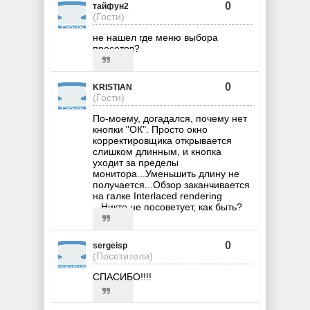
0
тайфун2
(Гости)
не нашел где меню выбора
пресетов?
0
KRISTIAN
(Гости)
По-моему, догадался, почему нет
кнопки "ОК". Просто окно
корректировщика открывается
слишком длинным, и кнопка
уходит за пределы
монитора...Уменьшить длину не
получается...Обзор заканчивается
на галке Interlaced rendering
...Никто не посоветует, как быть?
0
sergeisp
(Посетители)
СПАСИБО!!!!