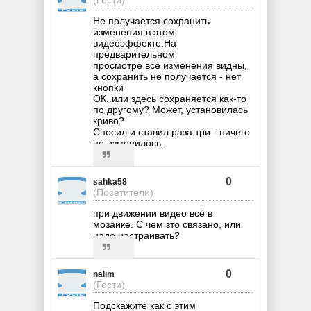
Не получается сохранить
изменения в этом
видеоэффекте.На
предварительном
просмотре все изменения видны,
а сохранить не получается - нет
кнопки
ОК..или здесь сохраняется как-то
по другому? Может, установилась
криво?
Сносил и ставил раза три - ничего
не изменилось.
0
sahka58
(Посетители)
при движении видео всё в
мозаике. С чем зто связано, или
надо настраивать?
0
nalim
(Гости)
Подскажите как с этим