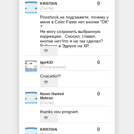
0
KRISTIAN
(Гости)
Pooshock,не подскажете, почему у
меня в Color Faste нет кнопки "ОК"
?
Не могу сохранить выбранную
коррекцию...Сносил, ставил,
кнопки нет.Что я не так сделал?
Работаю в Эдиусе на ХР...
0
IgorKIO
(Посетители)
Спасибо!!!
0
Naser Hamed
Mahran
(Гости)
thanks you program
0
KRISTIAN
(Гости)