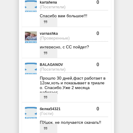
0
kartahena
(Посетители)
Спасибо вам большое!!!
0
varnashka
(Проверенные)
интересно, с СС пойдет?
0
BALAGANOV
(Посетители)
Прошло 30 дней,фаст работает в
12ом,хоть и показывает в триале
о. Спасибо.Уже 2 месяца
работает.
0
белка54321
(Гости)
ПУшок, не получается скачать!!