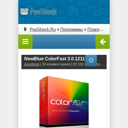
PooShock.Ru
»
Программы
»
Плагины (Plug-ins)
» 
NewBlue ColorFast 3.0.121113
pooshock
| 30 комментариев | 20 102 просмотров