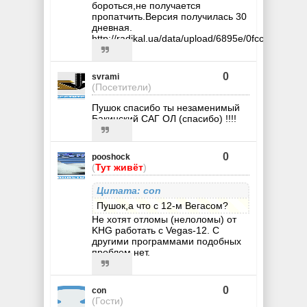
бороться,не получается
пропатчить.Версия получилась 30
дневная.
http://radikal.ua/data/upload/6895e/0fccf/08da3d
0
svrami
(Посетители)
Пушок спасибо ты незаменимый
Бакинский САГ ОЛ (спасибо) !!!!
0
pooshock
(
Тут живёт
)
Цитата: con
Пушок,а что с 12-м Вегасом?
Не хотят отломы (нелоломы) от
KHG работать с Vegas-12. С
другими программами подобных
проблем нет.
0
con
(Гости)