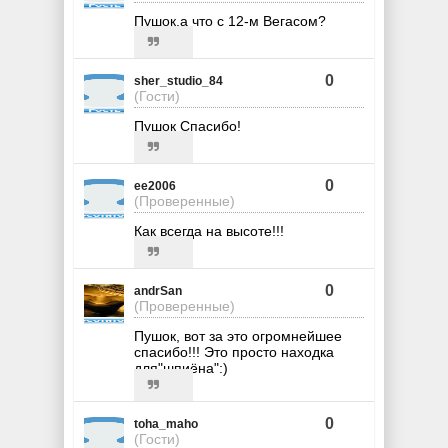
Пушок,а что с 12-м Вегасом?
0
sher_studio_84
(Гости)
Пушок Спасибо!
0
ee2006
(Проверенные)
Как всегда на высоте!!!
0
andrSan
(Проверенные)
Пушок, вот за это огромнейшее
спасибо!!! Это просто находка
для"шпиёна":)
0
toha_maho
(Гости)