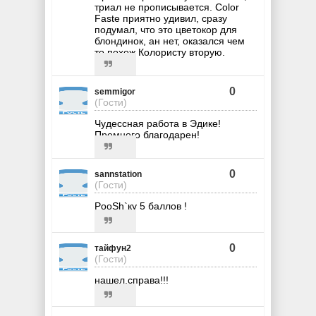
триал не прописывается. Color
Faste приятно удивил, сразу
подумал, что это цветокор для
блондинок, ан нет, оказался чем
то похож Колористу вторую.
0
semmigor
(Гости)
Чудессная работа в Эдике!
Премного благодарен!
0
sannstation
(Гости)
PooSh`ку 5 баллов !
0
тайфун2
(Гости)
нашел,справа!!!