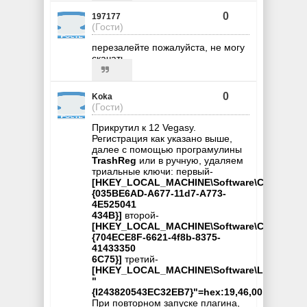
0
197177
(Гости)
перезалейте пожалуйста, не могу
скачать
0
Koka
(Гости)
Прикрутил к 12 Vegasу.
Регистрация как указано выше,
далее с помощью програмулины
TrashReg
или в ручную, удаляем
триальные ключи: первый-
[HKEY_LOCAL_MACHINE\Software\Classes\CL
{035BE6AD-A677-11d7-A773-
4E525041
434B}]
второй-
[HKEY_LOCAL_MACHINE\Software\Classes\CL
{704ECE8F-6621-4f8b-8375-
41433350
6C75}]
третий-
[HKEY_LOCAL_MACHINE\Software\Licenses]
"
{I243820543EC32EB7}"=hex:19,46,00,00
При повторном запуске плагина,