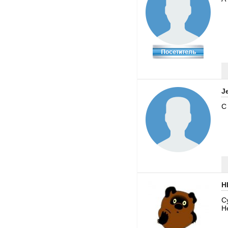
J
С
H
С
H