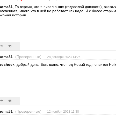
homa81
, Та версия, что я писал выше (годовалой давности), оказал
ылеченная, много что в ней не работает как надо. И с более стары
охожая история...
homa81
(Проверенные)
28 декабря 2023 14:26
ooshock
, добрый день! Есть шанс, что под Новый год появится Hel
homa81
(Проверенные)
12 ноября 2023 11:38