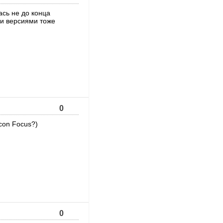
ась не до конца
ми версиями тоже
0
icon Focus?)
0