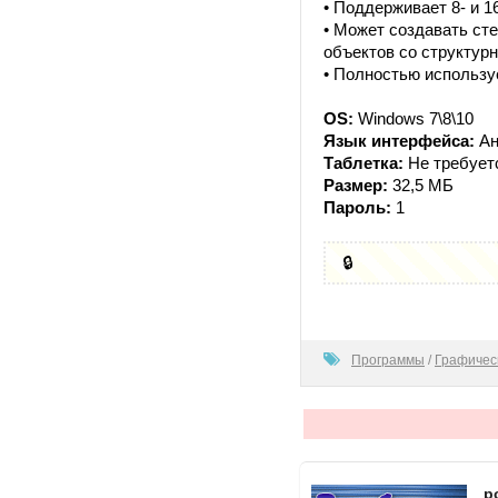
• Поддерживает 8- и 
• Может создавать ст
объектов со структур
• Полностью использ
OS:
Windows 7\8\10
Язык интерфейса:
Ан
Таблетка:
Не требует
Размер:
32,5 МБ
Пароль:
1
🔒
0
Программы
/
Графичес
p