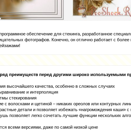
программное обеспечение для стекинга, разработанное специа
ицательных фотографов. Конечно, он отлично работает с более
ейзажами!
ет ряд преимуществ перед другими широко используемыми 
ия высочайшего качества, особенно в сложных случаях
выравнивание и интерполяция
тмы стекирования
ие с волосками и щетиной – никаких ореолов или контурных лин
трастные детали и позволяет избежать «нагромождения каши» с 
тушь позволяет легко сочетать лучшие функции нескольких алго
тся всеми версиями, даже по самой низкой цене