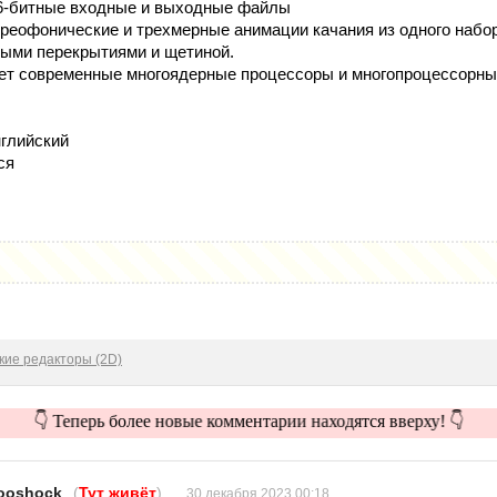
16-битные входные и выходные файлы
ереофонические и трехмерные анимации качания из одного наб
ными перекрытиями и щетиной.
ует современные многоядерные процессоры и многопроцессорн
глийский
ся
кие редакторы (2D)
👇 Теперь более новые комментарии находятся вверху! 👇
ooshock
(
Тут живёт
)
30 декабря 2023 00:18