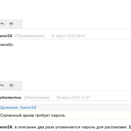
anoi16
(Проверенные)
31 марта 2023 09:47
пасибо.
uhomorius
(Посетители)
30 марта 2023 21:07
Цитата: hanoi16
Скаченный архив требует пароль.
anoi16
, в описании два раза упоминается пароль для распаковки:
1