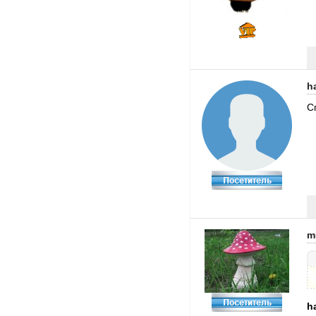
h
С
m
h