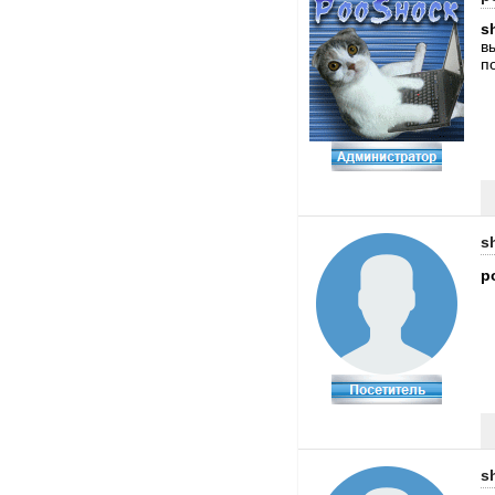
s
в
п
s
p
s