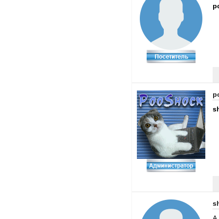
p
p
s
s
А