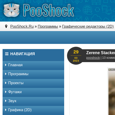
PooShock.Ru
»
Программы
»
Графические редакторы (2D)
29
Zerene Stacke
НАВИГАЦИЯ
pooshock
| 10 комм
03
2023
Главная
Программы
Проекты
Футажи
Звук
Графика (2D)