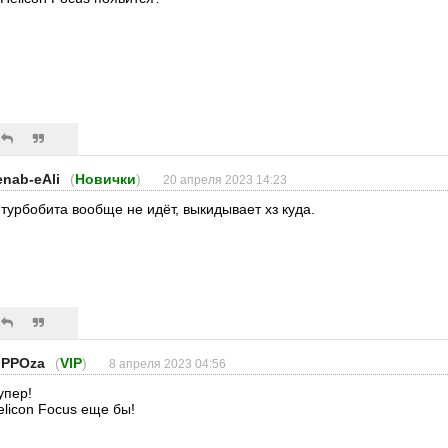
enab-eAli
(
Новички
)
20 апреля 2023 14:23
 турбобита вообще не идёт, выкидывает хз куда.
IPPOza
(
VIP
)
8 апреля 2023 04:56
упер!
elicon Focus еще бы!