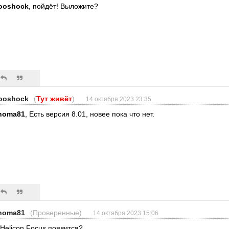
ooshock
, пойдёт! Выложите?
ooshock
(
Тут живёт
)
14 октября 2023 23:35
homa81
, Есть версия 8.01, новее пока что нет.
homa81
(Проверенные)
14 октября 2023 15:06
 Helicon Focus появится?