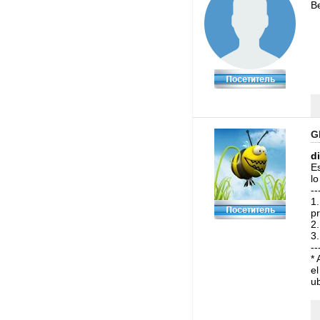
В
G
d
Es
lo
--
1.
p
2.
3.
--
* 
el
u