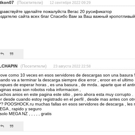
itkon07
(Посетители)
12 сентября 2022 09:29
дравствуйте зделайте пожалуйста Вегас 20 русификатор
оздателю сайта всех благ Спасибо Вам за Ваш важный кропотливый
LCHAPIN
(Посетители)
23 августа 2022 22:58
rove como 10 veces en esos servidores de descargas son una basura !
ando va a terminar la descarga siempre dice error , eroor en el ultim
spues de esperar horas , es una basura , de mrda.. aparte que el antiv
aginas esas son robotss roba informacion ,
chos anios en este pagina este sitio , pero ahora esta muy corrupto .
er desde cuando estoy registrado en el perfil , desde mas antes con 
?? POOSHOCK.ru muchas fallas en esos servidores de descarga , le
EGA , rapido y seguro
solo MEGA NZ , , , , , gratis