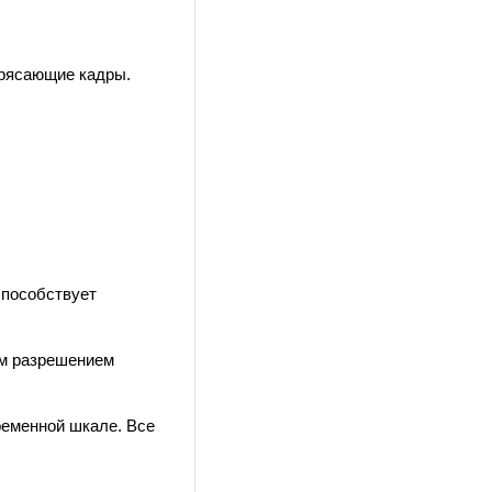
трясающие кадры.
способствует
им разрешением
ременной шкале. Все