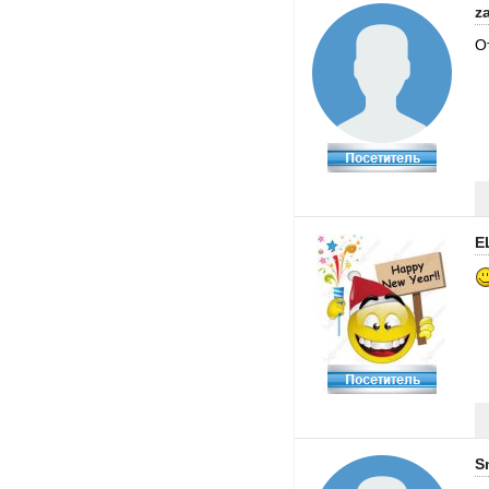
z
О
E
S