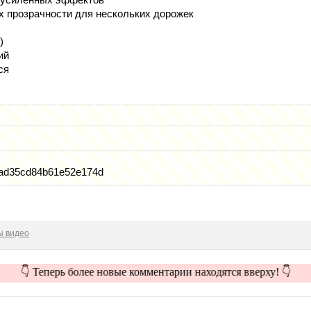
х прозрачности для нескольких дорожек
)
ий
ся
6ad35cd84b61e52e174d
ы видео
👇 Теперь более новые комментарии находятся вверху! 👇