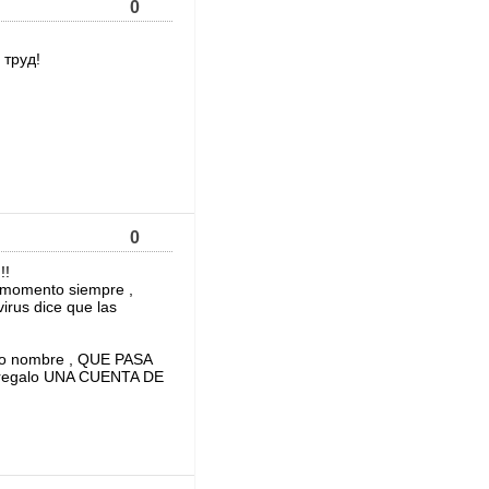
0
 труд!
0
!!
o momento siempre ,
irus dice que las
otro nombre , QUE PASA
s regalo UNA CUENTA DE