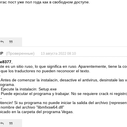
егас пост уже пол года как в свободном доступе.
IP
(Проверенные)
13 августа 2022 08:10
ie8377
,
te es un sitio ruso, lo que significa en ruso. Aparentemente, tiene la co
 que los traductores no pueden reconocer el texto.
-
 Antes de comenzar la instalacin, desactive el antivirus, desinstale las 
rograma.
 Ejecute la instalacin: Setup.exe
 Puede ejecutar el programa y trabajar. No se requiere crack ni registro
--
Atencin! Si su programa no puede iniciar la salida del archivo (represen
 nombre del archivo "libmfxsw64.dll"
bicado en la carpeta del programa Vegas.