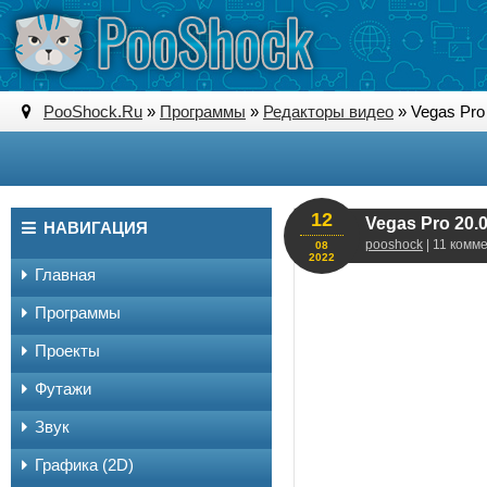
PooShock.Ru
»
Программы
»
Редакторы видео
» Vegas Pro 
12
Vegas Pro 20.0
НАВИГАЦИЯ
pooshock
| 11 комм
08
2022
Главная
Программы
Проекты
Футажи
Звук
Графика (2D)