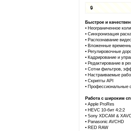
🔒
Быстрое и качествен
• Неограниченное кол
• Синхронизация раск
• Распознавание виде
• Вложенные временн
• Регулировочные дор
• Кадрирование и упр
• Редактирование в ре
• Сотни фильтров, эфф
• Настраиваемые рабо
• Скрипты API
• Профессиональные
Работа с широким с
• Apple ProRes
• HEVC 10-бит 4:2:2
• Sony XDCAM & XAV
• Panasonic AVCHD
• RED RAW