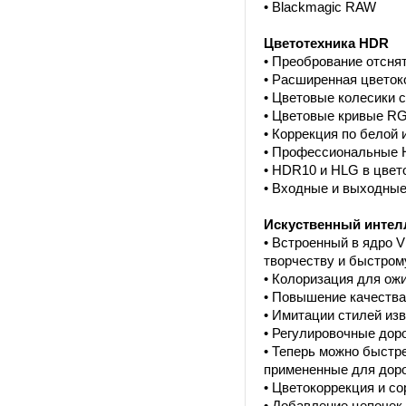
• Blackmagic RAW
Цветотехника HDR
• Преобрование отсня
• Расширенная цветок
• Цветовые колесики 
• Цветовые кривые R
• Коррекция по белой 
• Профессиональные
• HDR10 и HLG в цвет
• Входные и выходные
Искуственный интел
• Встроенный в ядро 
творчеству и быстром
• Колоризация для ож
• Повышение качества
• Имитации стилей изв
• Регулировочные дор
• Теперь можно быстр
примененные для доро
• Цветокоррекция и с
• Добавление цепоче