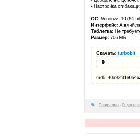
• Настройка огибающи
ОС:
Windows 10 (64-bit
Интерфейс:
Английск
Таблетка:
Не требует
Размер:
706 МБ
Скачать:
turbobit
🔒
md5: 40a92f31e054
100
Программы
/
Редактор