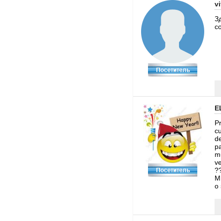
v
З
с
E
P
cu
de
p
mu
v
?
M
o 