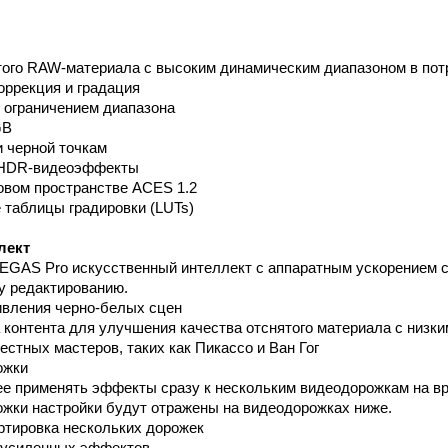
того RAW-материала с высоким динамическим диапазоном в по
оррекция и градация
с ограничением диапазона
GB
и черной точкам
 HDR-видеоэффекты
овом пространстве ACES 1.2
 таблицы градировки (LUTs)
лект
VEGAS Pro искусственный интеллект с аппаратным ускорением 
у редактированию.
ивления черно-белых сцен
 контента для улучшения качества отснятого материала с низк
естных мастеров, таких как Пикассо и Ван Гог
ожки
ее применять эффекты сразу к нескольким видеодорожкам на в
жки настройки будут отражены на видеодорожках ниже.
ортировка нескольких дорожек
к усиленных эффектов