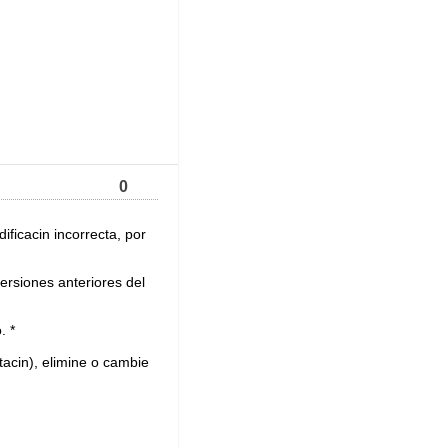
0
dificacin incorrecta, por
versiones anteriores del
. *
tacin), elimine o cambie