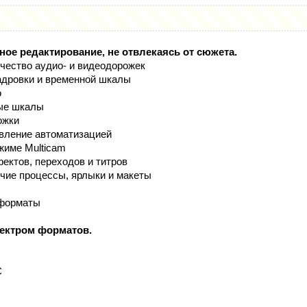
ное редактирование, не отвлекаясь от сюжета.
ичество аудио- и видеодорожек
адровки и временной шкалы
о
ые шкалы
ожки
авление автоматизацией
жиме Multicam
ектов, переходов и титров
чие процессы, ярлыки и макеты
 форматы
пектром форматов.
C