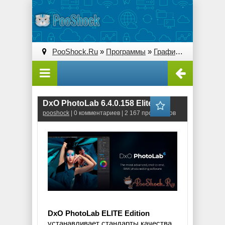
PooShock.Ru
»
Программы
»
Графические редакторы (2D)
DxO PhotoLab 6.4.0.158 Elite
pooshock
| 0 комментариев | 2 167 просмотров
DxO PhotoLab ELITE Edition
устанавливает стандарты качества