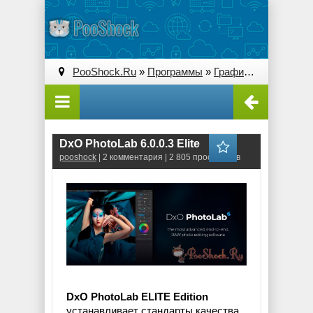
PooShock.Ru
»
Программы
»
Графические редакторы (2D)
DxO PhotoLab 6.0.0.3 Elite
pooshock
| 2 комментария | 2 805 просмотров
DxO PhotoLab ELITE Edition
устанавливает стандарты качества