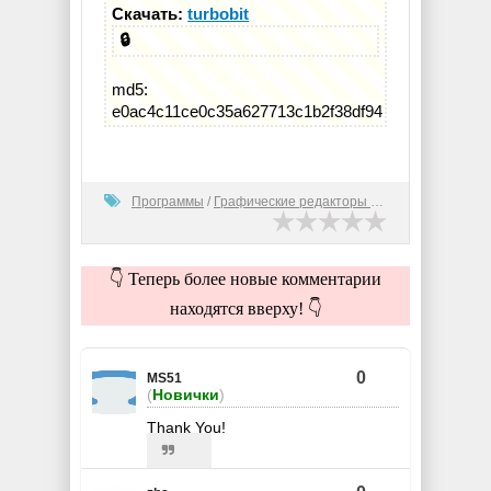
Скачать:
turbobit
🔒
md5:
e0ac4c11ce0c35a627713c1b2f38df94
Программы
/
Графические редакторы (2D)
👇 Теперь более новые комментарии
находятся вверху! 👇
0
MS51
(
Новички
)
Thank You!