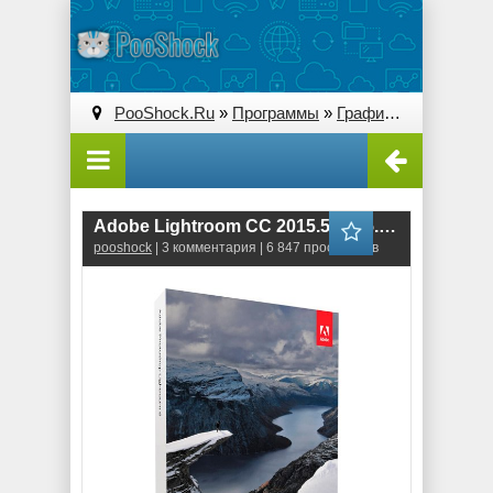
PooShock.Ru
»
Программы
»
Графические редакторы (2D)
Adobe Lightroom CC 2015.5 (v6.5.1) ML-RUS
pooshock
| 3 комментария | 6 847 просмотров