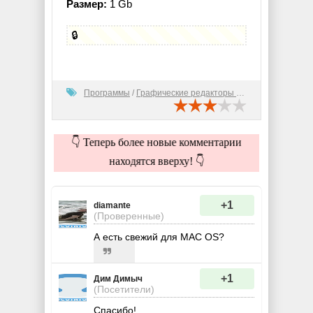
Размер:
1 Gb
🔒
Программы
/
Графические редакторы (2D)
👇 Теперь более новые комментарии
находятся вверху! 👇
+1
diamante
(Проверенные)
А есть свежий для MAC OS?
+1
Дим Димыч
(Посетители)
Спасибо!