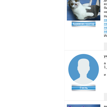
д
е
б
н
Н
H
H
H
H
И
y
а
1
и
p