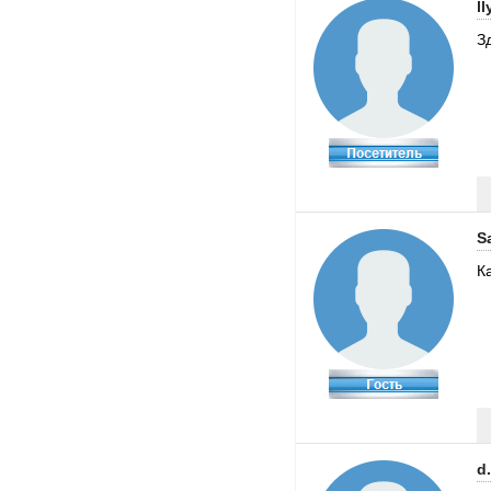
l
З
S
К
d