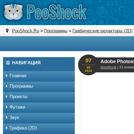
PooShock.Ru
»
Программы
»
Графические редакторы (2D)
07
Adobe Photos
НАВИГАЦИЯ
pooshock
| 33 комм
05
2012
Главная
Программы
Проекты
Футажи
Звук
Графика (2D)