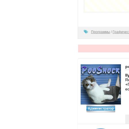
100
Программы
/
Графичес
p
l
R
+
е