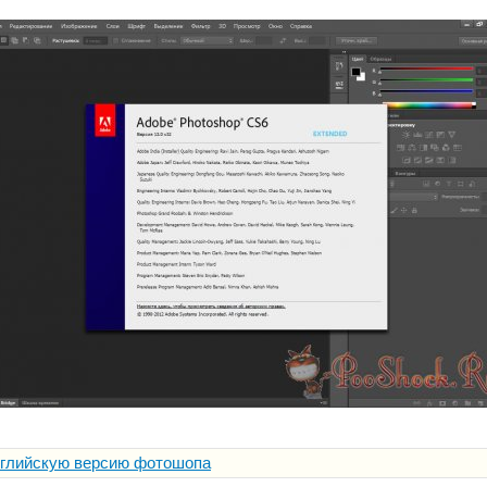
нглийскую версию фотошопа