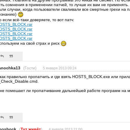
анных. Повлиять на другие программы это никак не сможет. Но если
сть сомнения в применении патчей, то лучше их вам не применять.
ыли случаи, когда пользователи сваливали все смертные грехи на п
езнанию)
о если всё-таки доверяете, то вот патч:
OSTS_BLOCK.rar
OSTS_BLOCK.rar
OSTS_BLOCK.rar
OSTS_BLOCK.rar
спользуем на свой страх и риск
anochka13
(Гости)
5 января 2013 09:24
 как правильно пропатчить и где взять HOSTS_BLOCK.exe или прил
_Check_Disable.cmd.
 не помешает ли пропатчивание дальнейшей работе программ на 
ooshock
(
Тут живёт
)
4 января 2013 21:00