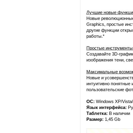
Лучшие новые функци
Новые революционные 
Graphics, простые ин
другие функции откры
работы.*
Простые инструменты
Создавайте 3D-график
изображения тени, св
Максимальные возмож
Новые и усовершенств
интуитивно понятные 
пользовательские фот
ОС:
Windows XP/Vista
Язык интерфейса:
Ру
Таблетка:
В наличии
Размер:
1,45 Gb