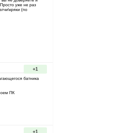
 вы не доверяете и
 Просто уже не раз
атчи\кряки (по
+1
агающегося батника
моем ПК
+1