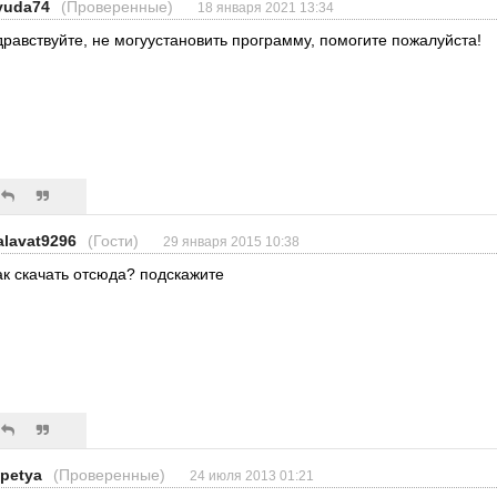
lyuda74
(Проверенные)
18 января 2021 13:34
дравствуйте, не могуустановить программу, помогите пожалуйста!
alavat9296
(Гости)
29 января 2015 10:38
ак скачать отсюда? подскажите
.petya
(Проверенные)
24 июля 2013 01:21