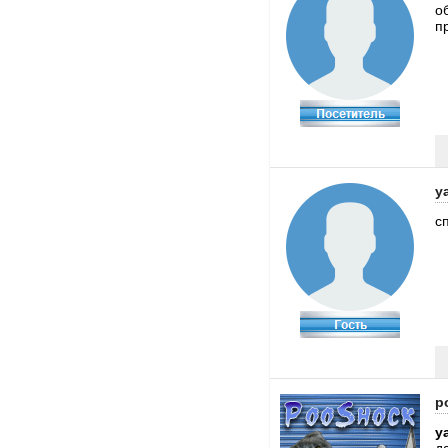
о
п
y
с
p
y