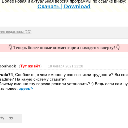
Более новая и актуальная версия программы по ссылке внизу:
Скачать | Download
кие редакторы (2D)
👇 Теперь более новые комментарии находятся вверху! 👇
ooshock
(
Тут живёт
)
18 января 2021 22:28
lyuda74
, Сообщите, в чем именно у вас возникли трудности? Вы вн
eadme? На какую систему ставите?
Почему именно эту версию решили установить? :) Ведь если вам н
сть новее:
здесь>