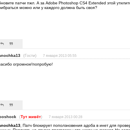
бновите патчи пжл. А за Adobe Photoshop CS4 Extended этой утилит
рибраться можно или у каждого должна быть своя?
anochka13
(Гости)
7 января 2013 05:55
пасибо огромное!попробую!
ooshock
(
Тут живёт
)
7 января 2013 00:28
anochka13
, Патч блокирует поползновения адоба в инет для пров