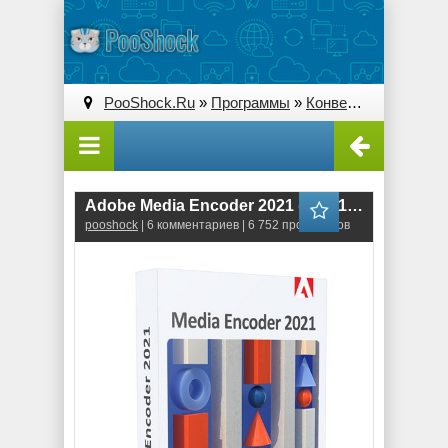
PooShock.Ru
»
Программы
»
Конверторы
» Adobe 
Adobe Media Encoder 2021 (15.4.1.5) RePack
pooshock
| 6 комментариев | 6 752 просмотров