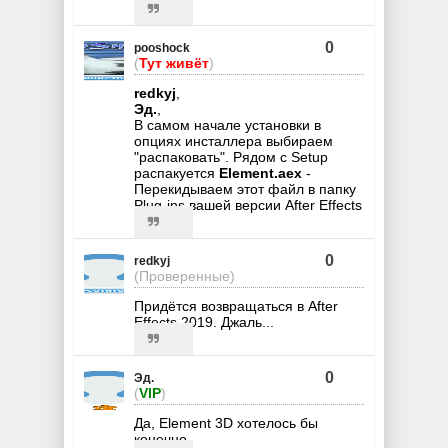
0
pooshock
(
Тут живёт
)
redkyj
,
Эд.
,
В самом начале установки в
опциях инсталлера выбираем
"распаковать". Рядом с Setup
распакуется
Element.aex
-
Перекидываем этот файл в папку
Plug-ins вашей версии After Effects
0
redkyj
(Проверенные)
Придётся возвращаться в After
Effects 2019. Джаль...
0
Эд.
(
VIP
)
Да, Element 3D хотелось бы
конечно.