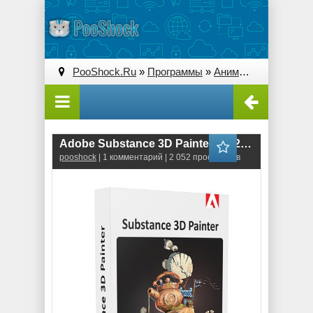
PooShock.Ru
»
Программы
»
Анимация и 3D
» Ado
Adobe Substance 3D Painter 9.1.2.3332
pooshock
| 1 комментарий | 2 052 просмотров