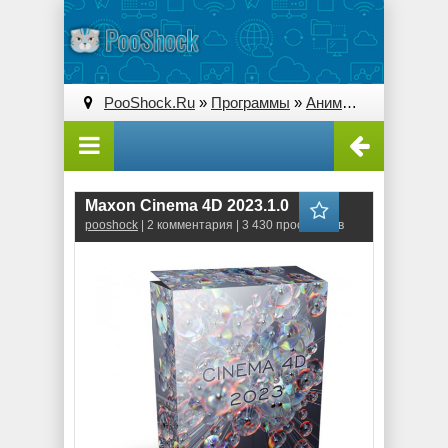
PooShock.Ru
»
Программы
»
Анимация и 3D
» Ma
Maxon Cinema 4D 2023.1.0
pooshock
| 2 комментария | 3 430 просмотров