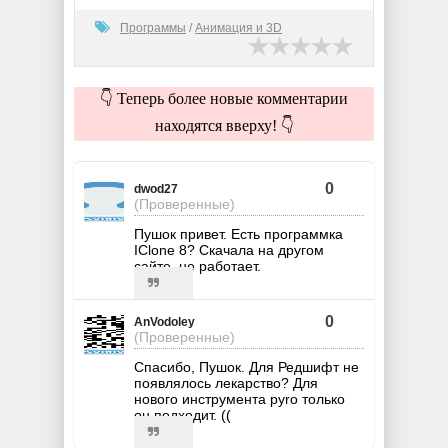
Программы
/
Анимация и 3D
👇 Теперь более новые комментарии
находятся вверху! 👇
0
dwod27
(Проверенные)
Пушок привет. Есть программка
IClone 8? Скачала на другом
сайте, не работает.
0
AnVodoley
(Проверенные)
Спасибо, Пушок. Для Редшифт не
появлялось лекарство? Для
нового инструмента pyro только
он подходит. ((