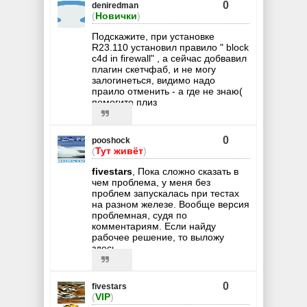
0
deniredman
(
Новички
)
Подскажите, при установке
R23.110 установил правило " block
c4d in firewall" , а сейчас добвавил
плагин скетчфаб, и не могу
залогинеться, видимо надо
праило отменить - а где не знаю(
помогите плиз
0
pooshock
(
Тут живёт
)
fivestars
, Пока сложно сказать в
чем проблема, у меня без
проблем запускалась при тестах
на разном железе. Вообще версия
проблемная, судя по
комментариям. Если найду
рабочее решение, то выложу
здесь.
0
fivestars
(
VIP
)