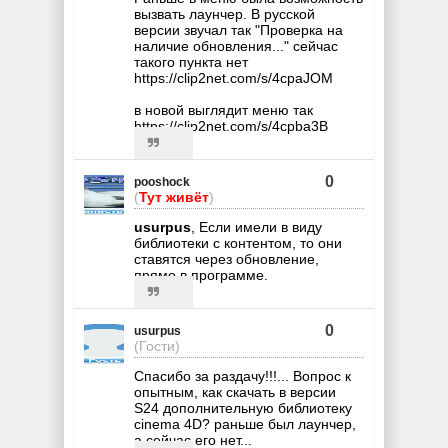
вызвать лаунчер. В русской
версии звучал так "Проверка на
наличие обновления..." сейчас
такого пункта нет
https://clip2net.com/s/4cpaJOM
в новой выглядит меню так
https://clip2net.com/s/4cpba3B
0
pooshock
(
Тут живёт
)
usurpus
, Если имели в виду
библиотеки с контентом, то они
ставятся через обновление,
прямо в программе.
0
usurpus
(Гости)
Спасибо за раздачу!!!... Вопрос к
опытным, как скачать в версии
S24 дополнительную библиотеку
cinema 4D? раньше был лаунчер,
а сейчас его нет...