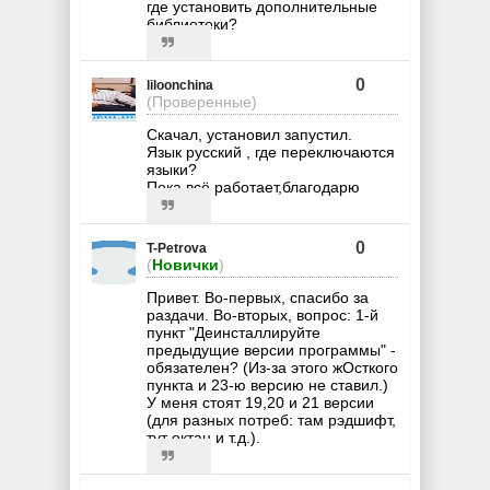
где установить дополнительные
библиотеки?
0
liloonchina
(Проверенные)
Скачал, установил запустил.
Язык русский , где переключаются
языки?
Пока всё работает,благодарю
0
T-Petrova
(
Новички
)
Привет. Во-первых, спасибо за
раздачи. Во-вторых, вопрос: 1-й
пункт "Деинсталлируйте
предыдущие версии программы" -
обязателен? (Из-за этого жОсткого
пункта и 23-ю версию не ставил.)
У меня стоят 19,20 и 21 версии
(для разных потреб: там рэдшифт,
тут октан и т.д.).