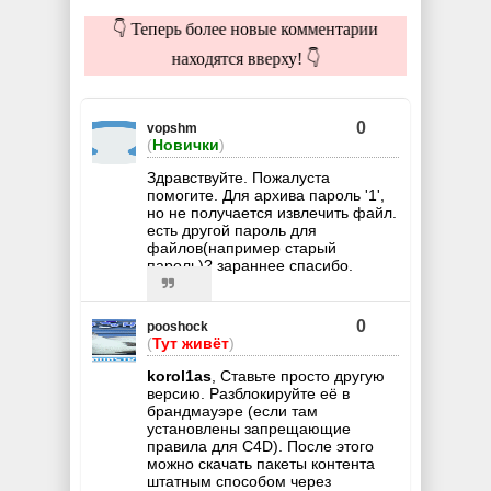
👇 Теперь более новые комментарии
находятся вверху! 👇
0
vopshm
(
Новички
)
Здравствуйте. Пожалуста
помогите. Для архива пароль '1',
но не получается извлечить файл.
есть другой пароль для
файлов(например старый
пароль)? зараннее спасибо.
0
pooshock
(
Тут живёт
)
korol1as
, Ставьте просто другую
версию. Разблокируйте её в
брандмауэре (если там
установлены запрещающие
правила для C4D). Поcле этого
можно скачать пакеты контента
штатным способом через