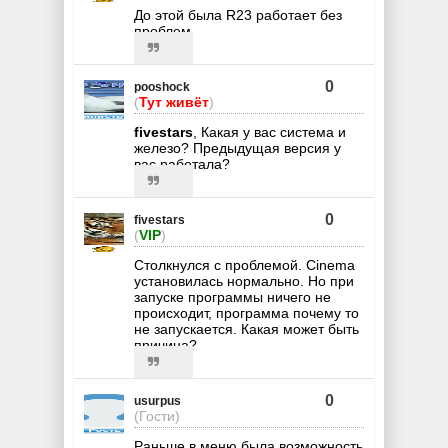
До этой была R23 работает без
проблем
0
pooshock
(
Тут живёт
)
fivestars
, Какая у вас система и
железо? Предыдущая версия у
вас работала?
0
fivestars
(
VIP
)
Столкнулся с проблемой. Cinema
установилась нормально. Но при
запуске программы ничего не
происходит, программа почему то
не запускается. Какая может быть
причина?
0
usurpus
(Гости)
Раньше в меню была возможность