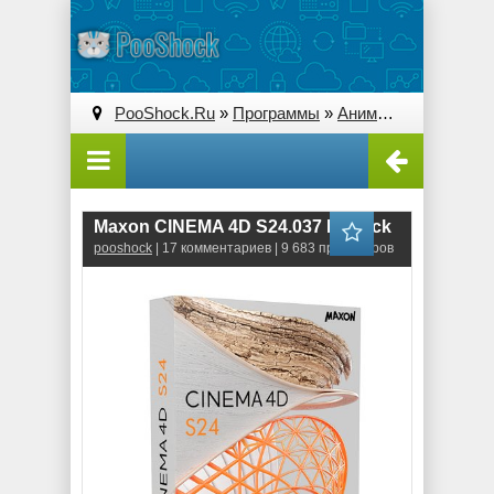
PooShock.Ru
»
Программы
»
Анимация и 3D
» Ma
Maxon CINEMA 4D S24.037 RePack
pooshock
| 17 комментариев | 9 683 просмотров