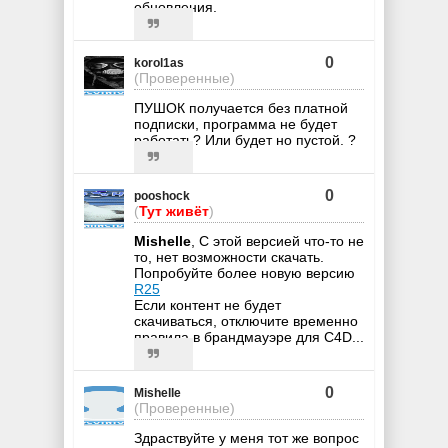
обновления.
0
korol1as
(Проверенные)
ПУШОК получается без платной
подписки, программа не будет
работать? Или будет но пустой. ?
0
pooshock
(
Тут живёт
)
Mishelle
, С этой версией что-то не
то, нет возможности скачать.
Попробуйте более новую версию
R25
Если контент не будет
скачиваться, отключите временно
правила в брандмауэре для C4D...
0
Mishelle
(Проверенные)
Здраствуйте у меня тот же вопрос