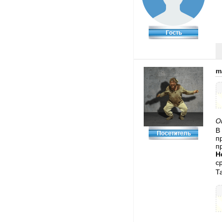
m
O
В
п
п
Н
с
Т