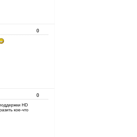
0
0
 поддержки HD
разить кое-что