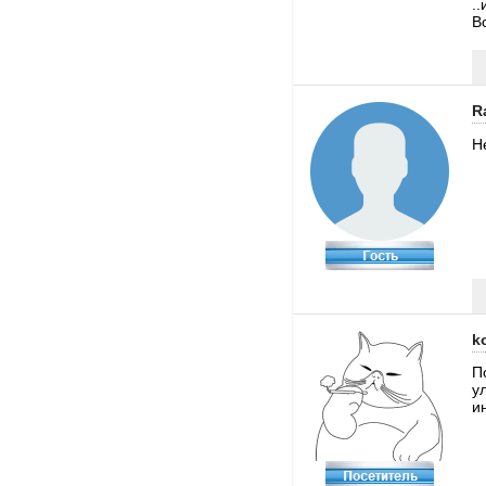
.
В
R
Н
k
П
у
и