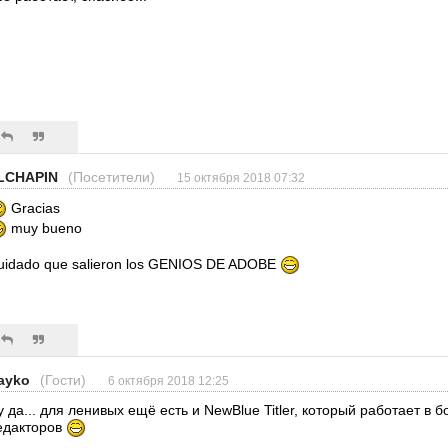
LCHAPIN
(Посетители)
15 октября 2018 07:32
Gracias
muy bueno
uidado que salieron los GENIOS DE ADOBE
ayko
(Гости)
6 октября 2018 12:25
у да... для ленивых ещё есть и NewBlue Titler, который работает в
едакторов