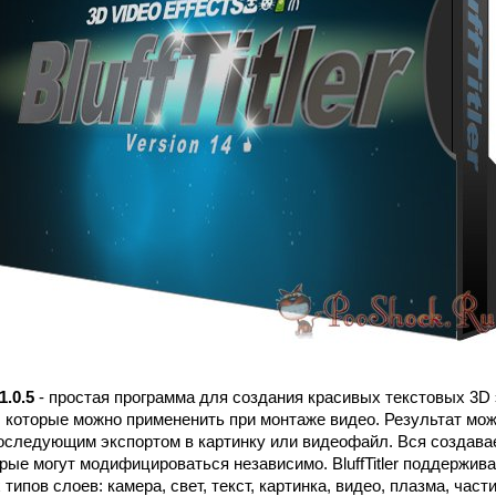
1.0.5
- простая программа для создания красивых текстовых 3D
 которые можно примененить при монтаже видео. Результат мож
оследующим экспортом в картинку или видеофайл. Вся создав
орые могут модифицироваться независимо. BluffTitler поддержив
ипов слоев: камера, свет, текст, картинка, видео, плазма, части