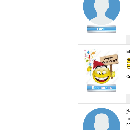
E
C
R
Н
р