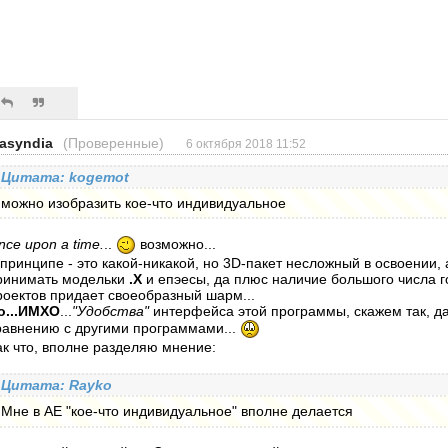
asyndia
(Проверенные)
6 октября 2018 11:52
Цитата: kogemot
можно изобразить кое-что индивидуальное
nce upon a time.
..
возможно...
 принципе - это какой-никакой, но 3D-пакет несложный в освоении, 
ринимать модельки
.X
и епэесы, да плюс наличие большого числа 
роектов придает своеобразный шарм...
о...ИМХО
...
"Удобства"
интерфейса этой программы, скажем так, да
равнению с другими программами...
ак что, вполне разделяю мнение:
Цитата: Rayko
Мне в АЕ "кое-что индивидуальное" вполне делается