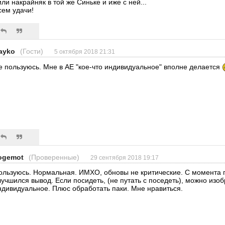
.или накрайняк в той же Синьке и иже с ней...
сем удачи!
ayko
(Гости)
5 октября 2018 21:31
е пользуюсь. Мне в АЕ "кое-что индивидуальное" вполне делается
ogemot
(Проверенные)
29 сентября 2018 19:17
ользуюсь. Нормальная. ИМХО, обновы не критические. С момента
лучшился вывод. Если посидеть, (не путать с поседеть), можно изоб
ндивидуальное. Плюс обработать паки. Мне нравиться.