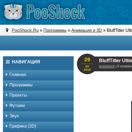
PooShock.Ru
»
Программы
»
Анимация и 3D
» BluffTitler U
29
BluffTitler Ul
НАВИГАЦИЯ
pooshock
| 6 комме
09
2018
Главная
Программы
Проекты
Футажи
Звук
Графика (2D)