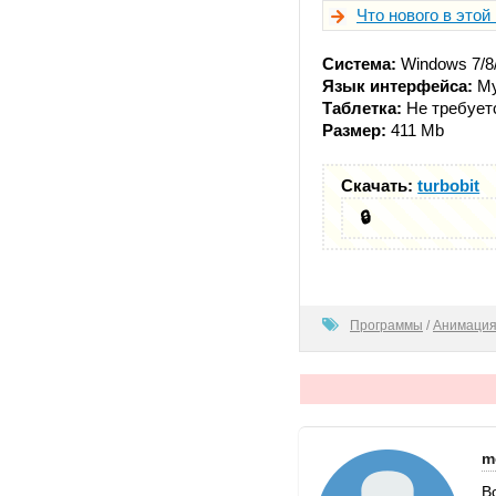
Что нового в этой
Система:
Windows 7/8/
Язык интерфейса:
Му
Таблетка:
Не требует
Размер:
411 Mb
Скачать:
turbobit
🔒
100
Программы
/
Анимация
m
В