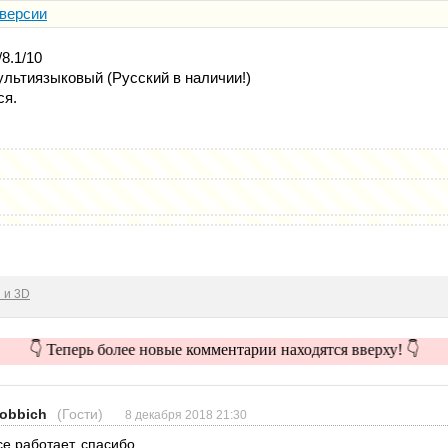
 версии
8.1/10
льтиязыковый (Русский в наличии!)
ся.
 и 3D
👇 Теперь более новые комментарии находятся вверху! 👇
obbich
(Гости)
8 декабря 2018 21:30
се работает, спасибо...