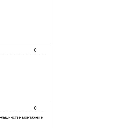
0
0
 большинстве монтажек и