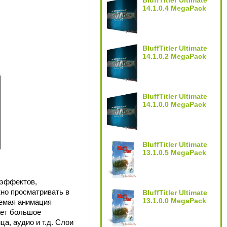
BluffTitler Ultimate
14.1.0.4 MegaPack
BluffTitler Ultimate
14.1.0.2 MegaPack
BluffTitler Ultimate
14.1.0.0 MegaPack
BluffTitler Ultimate
13.1.0.5 MegaPack
 эффектов,
но просматривать в
BluffTitler Ultimate
13.1.0.0 MegaPack
аемая анимация
ает большое
ца, аудио и т.д. Слои