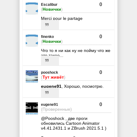
0
Escalibur
(
Новички
)
Merci pour le partage
0
finenko
(
Новички
)
Что то я ни как ну не пойму что же
это такое...
0
pooshock
(
Тут живёт
)
eugene91
, Хорошо, посмотрю.
0
eugene91
(Проверенные)
@Pooshock , две проги
обновились Cartoon Animator
v4.41.2431.1 и ZBrush 2021.5.1 )