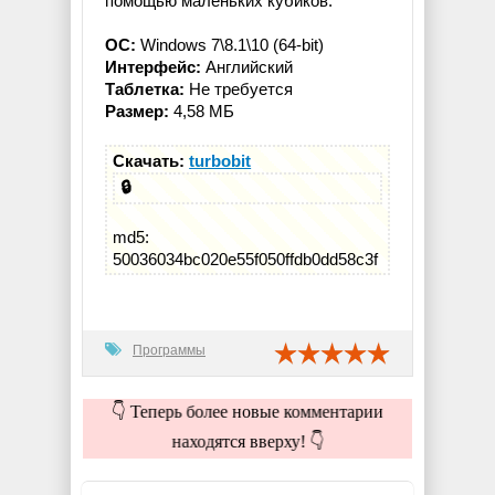
помощью маленьких кубиков.
ОС:
Windows 7\8.1\10 (64-bit)
Интерфейс:
Английский
Таблетка:
Не требуется
Размер:
4,58 МБ
Скачать:
turbobit
🔒
md5:
50036034bc020e55f050ffdb0dd58c3f
Программы
👇 Теперь более новые комментарии
находятся вверху! 👇