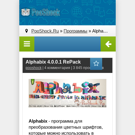
PooShock.Ru
»
Программы
» Alphabix 4.0.0.1 RePack
Alphabix 4.0.0.1 RePack
pooshock
| 4 комментария | 3 845 просмотров
Alphabix
- программа для
преобразования цветных шрифтов,
которые можно использовать в