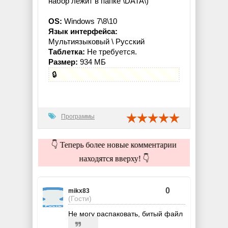
набор лежит в папке \DATA\)
OS:
Windows 7\8\10
Язык интерфейса:
Мультиязыковый \ Русский
Таблетка:
Не требуется.
Размер:
934 МБ
🔒
Программы
👇 Теперь более новые комментарии
находятся вверху! 👇
0
mikx83
(Гости)
Не могу распаковать, битый файл