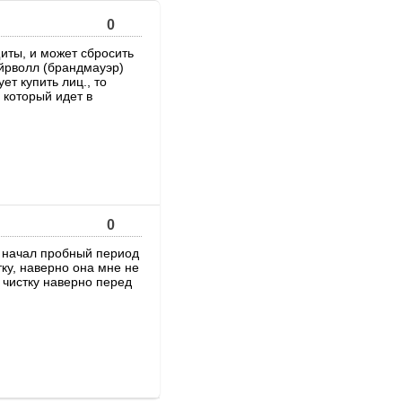
0
иты, и может сбросить
айрволл (брандмауэр)
ет купить лиц., то
 который идет в
0
я начал пробный период
тку, наверно она мне не
 чистку наверно перед