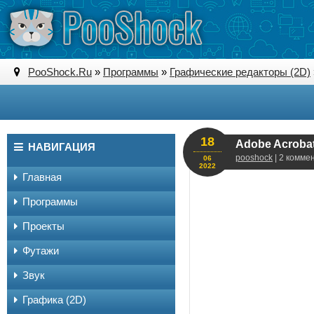
PooShock.Ru
»
Программы
»
Графические редакторы (2D)
18
Adobe Acrobat
НАВИГАЦИЯ
pooshock
| 2 комме
06
2022
Главная
Программы
Проекты
Футажи
Звук
Графика (2D)