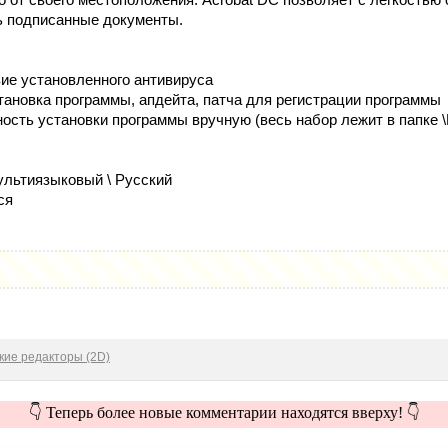
ь подписанные документы.
:
вие установленного антивируса
тановка программы, апдейта, патча для регистрации программы
ость установки программы вручную (весь набор лежит в папке \
льтиязыковый \ Русский
ся
кие редакторы (2D)
👇 Теперь более новые комментарии находятся вверху! 👇