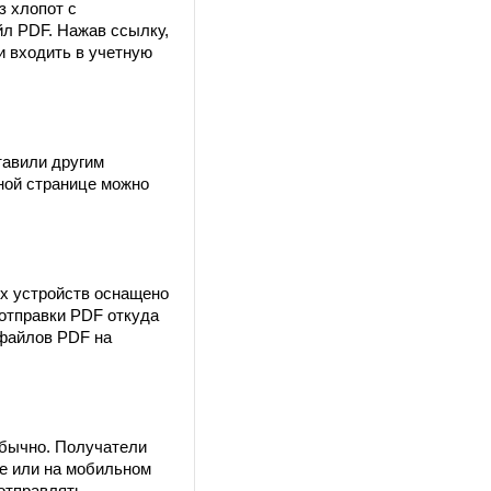
з хлопот с
л PDF. Нажав ссылку,
и входить в учетную
тавили другим
ной странице можно
ых устройств оснащено
отправки PDF откуда
 файлов PDF на
обычно. Получатели
ре или на мобильном
отправлять,