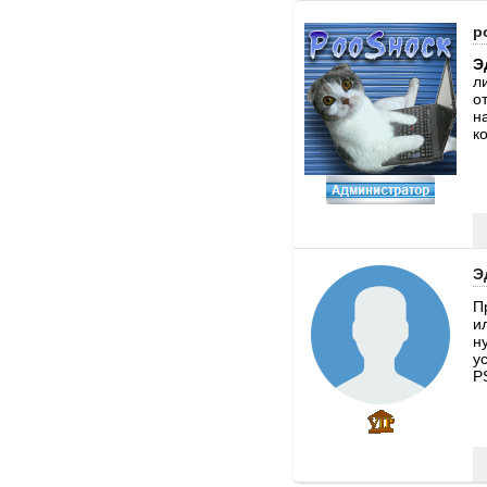
p
Э
л
о
н
к
Э
П
и
н
у
P