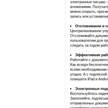
электронные письма —
вложениями. Получате
можно открыть, просм
запись или устанавли
Отслеживание и с
Централизованное уп
Отслеживайте докумен
пользователям для пр
следить за ходом раб
Эффективная рабо
Работайте с документ
Как всегда бесплатно
всеми необходимыми и
угодно. А с подписко
планшете iPad и Androi
Электронные под
Воспользуйтесь наде
Заполняйте, подписыв
отправленных докумен
устройстве независимо