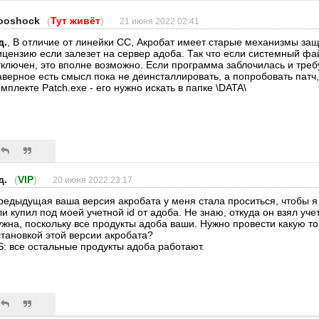
ooshock
(
Тут живёт
)
21 июня 2022 02:41
д.
, В отличие от линейки СС, Акробат имеет старые механизмы защ
ицензию если залезет на сервер адоба. Так что если системный ф
тключен, это вполне возможно. Если программа заблочилась и требу
аверное есть смысл пока не деинсталлировать, а попробовать патч,
омплекте Patch.exe - его нужно искать в папке \DATA\
д.
(
VIP
)
20 июня 2022 23:17
редыдущая ваша версия акробата у меня стала проситься, чтобы 
ли купил под моей учетной id от адоба. Не знаю, откуда он взял уче
ужна, поскольку все продукты адоба ваши. Нужно провести какую то
становкой этой версии акробата?
S: все остальные продукты адоба работают.