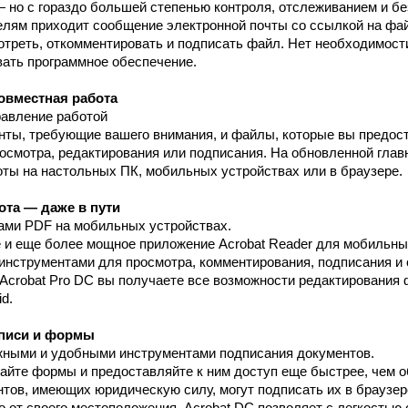
 но с гораздо большей степенью контроля, отслеживанием и бе
лям приходит сообщение электронной почты со ссылкой на фай
отреть, откомментировать и подписать файл. Нет необходимост
вать программное обеспечение.
овместная работа
равление работой
ты, требующие вашего внимания, и файлы, которые вы предос
осмотра, редактирования или подписания. На обновленной глав
оты на настольных ПК, мобильных устройствах или в браузере.
та — даже в пути
ами PDF на мобильных устройствах.
е и еще более мощное приложение Acrobat Reader для мобильн
нструментами для просмотра, комментирования, подписания и 
й Acrobat Pro DC вы получаете все возможности редактирования
d.
писи и формы
жными и удобными инструментами подписания документов.
айте формы и предоставляйте к ним доступ еще быстрее, чем 
тов, имеющих юридическую силу, могут подписать их в браузе
 от своего местоположения. Acrobat DC позволяет с легкостью 