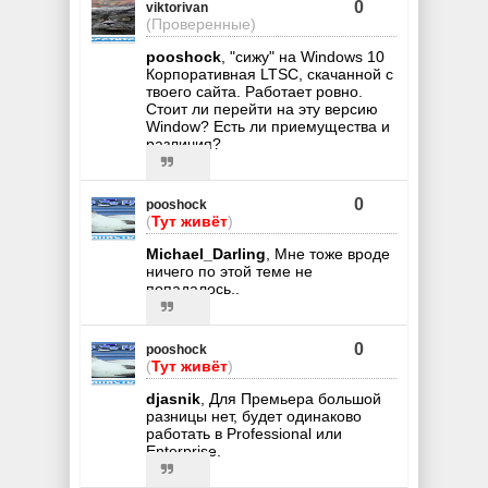
0
viktorivan
(Проверенные)
pooshock
, "сижу" на Windows 10
Корпоративная LTSC, скачанной с
твоего сайта. Работает ровно.
Стоит ли перейти на эту версию
Window? Есть ли приемущества и
различия?
0
pooshock
(
Тут живёт
)
Michael_Darling
, Мне тоже вроде
ничего по этой теме не
попадалось..
0
pooshock
(
Тут живёт
)
djasnik
, Для Премьера большой
разницы нет, будет одинаково
работать в Professional или
Enterprise.