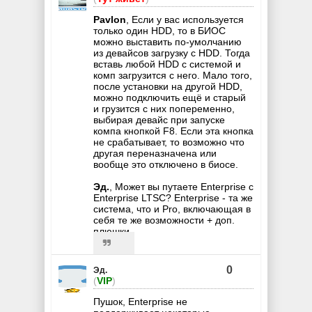
Pavlon
, Если у вас используется
только один HDD, то в БИОС
можно выставить по-умолчанию
из девайсов загрузку с HDD. Тогда
вставь любой HDD с системой и
комп загрузится с него. Мало того,
после установки на другой HDD,
можно подключить ещё и старый
и грузится с них попеременно,
выбирая девайс при запуске
компа кнопкой F8. Если эта кнопка
не срабатывает, то возможно что
другая переназначена или
вообще это отключено в биосе.
Эд.
, Может вы путаете Enterprise с
Enterprise LTSC? Enterprise - та же
система, что и Pro, включающая в
себя те же возможности + доп.
плюшки.
0
Эд.
(
VIP
)
Пушок, Enterprise не