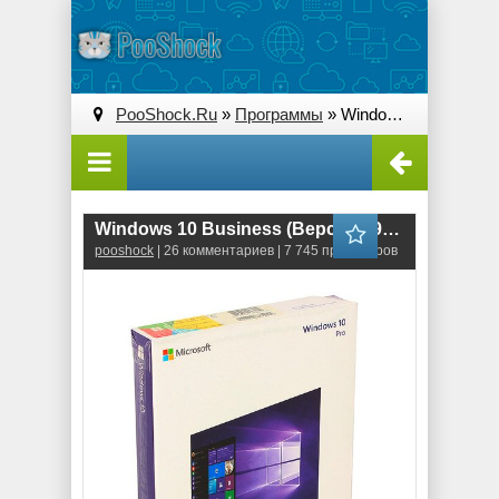
PooShock.Ru
»
Программы
» Windows 10 Business (Версия 1903) x64
Windows 10 Business (Версия 1903) x64
pooshock
| 26 комментариев | 7 745 просмотров