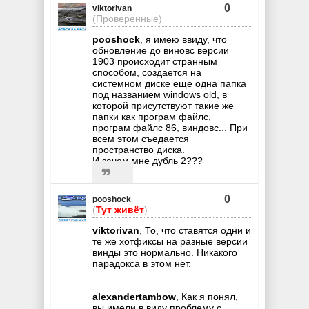
0
viktorivan
(Проверенные)
pooshock
, я имею ввиду, что
обновление до виновс версии
1903 происходит странным
способом, создается на
системном диске еще одна папка
под названием windows old, в
которой присутствуют такие же
папки как програм файлс,
програм файлс 86, виндовс... При
всем этом съедается
пространство диска.
И зачем мне дубль 2???
0
pooshock
(
Тут живёт
)
viktorivan
, То, что ставятся одни и
те же хотфиксы на разные версии
винды это нормально. Никакого
парадокса в этом нет.
alexandertambow
, Как я понял,
вы имели в виду проблему с