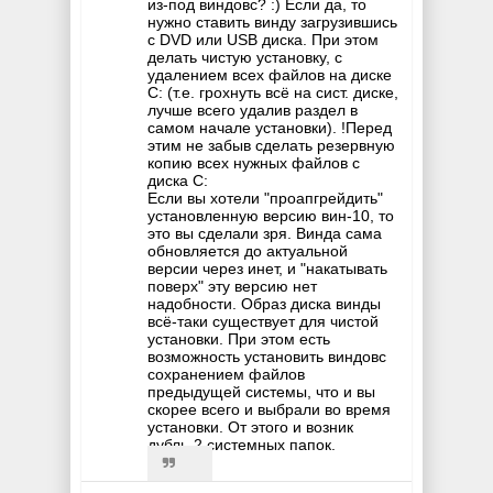
из-под виндовс? :) Если да, то
нужно ставить винду загрузившись
с DVD или USB диска. При этом
делать чистую установку, с
удалением всех файлов на диске
С: (т.е. грохнуть всё на сист. диске,
лучше всего удалив раздел в
самом начале установки). !Перед
этим не забыв сделать резервную
копию всех нужных файлов с
диска С:
Если вы хотели "проапгрейдить"
установленную версию вин-10, то
это вы сделали зря. Винда сама
обновляется до актуальной
версии через инет, и "накатывать
поверх" эту версию нет
надобности. Образ диска винды
всё-таки существует для чистой
установки. При этом есть
возможность установить виндовс
сохранением файлов
предыдущей системы, что и вы
скорее всего и выбрали во время
установки. От этого и возник
дубль-2 системных папок.