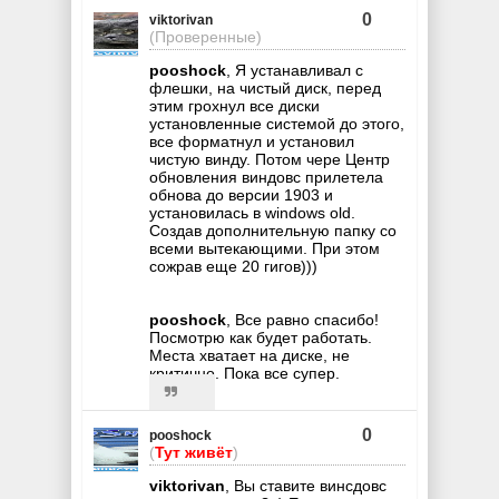
0
viktorivan
(Проверенные)
pooshock
, Я устанавливал с
флешки, на чистый диск, перед
этим грохнул все диски
установленные системой до этого,
все форматнул и установил
чистую винду. Потом чере Центр
обновления виндовс прилетела
обнова до версии 1903 и
установилась в windows old.
Создав дополнительную папку со
всеми вытекающими. При этом
сожрав еще 20 гигов)))
pooshock
, Все равно спасибо!
Посмотрю как будет работать.
Места хватает на диске, не
критично. Пока все супер.
0
pooshock
(
Тут живёт
)
viktorivan
, Вы ставите винсдовс