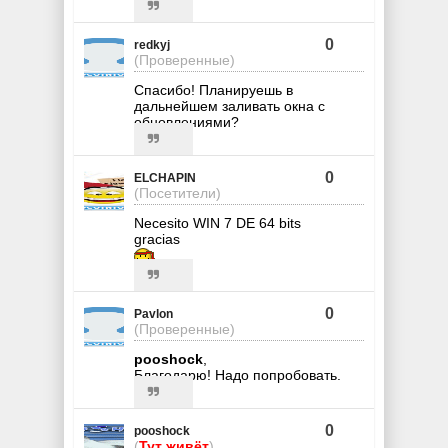
0
redkyj
(Проверенные)
Спасибо! Планируешь в
дальнейшем заливать окна с
обновлениями?
0
ELCHAPIN
(Посетители)
Necesito WIN 7 DE 64 bits
gracias
0
Pavlon
(Проверенные)
pooshock
,
Благодарю! Надо попробовать.
0
pooshock
(
Тут живёт
)