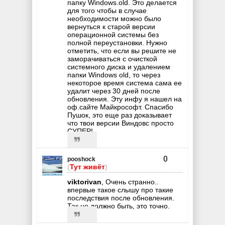
папку Windows.old. Это делается
для того чтобы в случае
необходимости можно было
вернуться к старой версии
операционной системы без
полной переустановки. Нужно
отметить, что если вы решите не
заморачиваться с очисткой
системного диска и удалением
папки Windows old, то через
некоторое время система сама ее
удалит через 30 дней после
обновления. Эту инфу я нашел на
оф.сайте Майкрософт. Спасибо
Пушок, это еще раз доказывает
что твои версии Виндовс просто
СУПЕР!
0
pooshock
(
Тут живёт
)
viktorivan
, Очень странно..
впервые такое слышу про такие
последствия после обновления.
Так не должно быть, это точно.