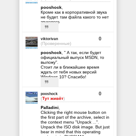
pooshock
,
Кроме как в корпоративной звука
не будет. там файла какого то нет
звукового
0
viktorivan
(Проверенные)
pooshock
, " А так, если будет
официальный выпуск MSDN, то
выложу".
Стоит ли в ближайшее время
ждать от тебя новых версий
Windows 10? Спасибо!
0
pooshock
(
Тут живёт
)
Palladini
,
Clicking the right mouse button on
the first part of the archive, select in
the context menu "Unpack ...".
Unpack the ISO disk image. But just
bear in mind that this operating