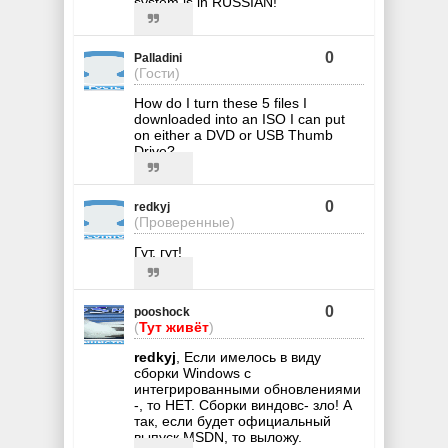
system is in RUSSIAN!
0
Palladini
(Гости)
How do I turn these 5 files I
downloaded into an ISO I can put
on either a DVD or USB Thumb
Drive?
0
redkyj
(Проверенные)
Гут, гут!
0
pooshock
(
Тут живёт
)
redkyj
, Если имелось в виду
сборки Windows с
интегрированными обновлениями
-, то НЕТ. Сборки виндовс- зло! А
так, если будет официальный
выпуск MSDN, то выложу.