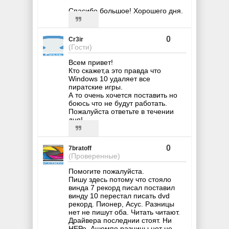
Спасибо большое! Хорошего дня.
0
Cr3ir
(Гости)
Всем привет!
Кто скажет,а это правда что
Windows 10 удаляет все
пиратские игры.
А то очень хочется поставить но
боюсь что не будут работать.
Пожалуйста ответьте в течении
дня!
0
7bratoff
(Проверенные)
Помогите пожалуйста.
Пишу здесь потому что стояло
винда 7 рекорд писал поставил
винду 10 перестал писать dvd
рекорд. Пионер, Асус. Разницы
нет не пишут оба. Читать читают.
Драйвера последнии стоят. Ни
НЕРо, Ашомпо разницы нет не