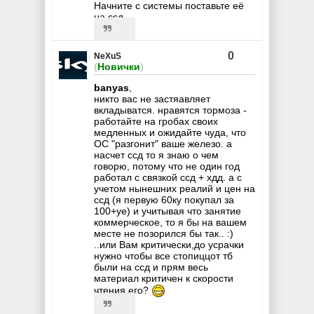
Начните с системы поставьте её
на ссд
0
NeXuS
(
Новички
)
banyas
,
никто вас не застяавляет
вкладыватся. нравятся тормоза -
работайте на гробах своих
медленных и ожидайте чуда, что
ОС "разгонит" ваше железо. а
насчет ссд то я знаю о чем
говорю, потому что не один год
работал с связкой ссд + хдд. а с
учетом нынешних реалий и цен на
ссд (я первую 60ку покупал за
100+уе) и учитывая что занятие
коммерческое, то я бы на вашем
месте не позорился бы так.. :)
..или Вам критически,до усрачки
нужно чтобы все стопиццот тб
были на ссд и прям весь
материал критичен к скорости
чтения его?