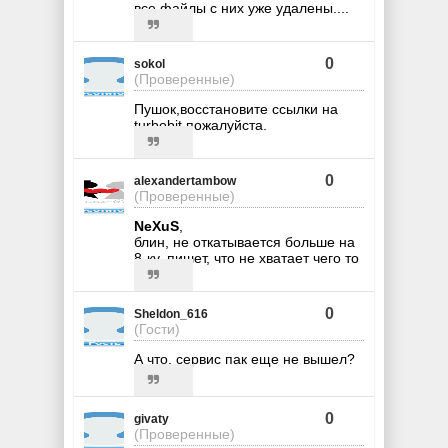
все файлы с них уже удалены....
0
sokol
(Проверенные)
Пушок,восстановите ссылки на
turbobit,пожалуйста.
0
alexandertambow
(Проверенные)
NeXuS
,
блин, не откатывается больше на
8-ку. пишет, что не хватает чего то
0
Sheldon_616
(Гости)
А что, сервис пак еще не вышел?
0
givaty
(Проверенные)