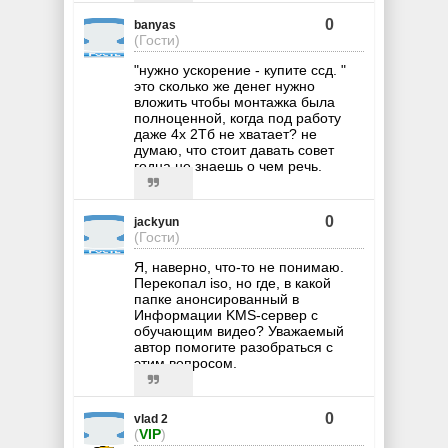
0
banyas
(Гости)
"нужно ускорение - купите ссд. "
это сколько же денег нужно
вложить чтобы монтажка была
полноценной, когда под работу
даже 4х 2Тб не хватает? не
думаю, что стоит давать совет
годна не знаешь о чем речь.
0
jackyun
(Гости)
Я, наверно, что-то не понимаю.
Перекопал iso, но где, в какой
папке анонсированный в
Информации KMS-сервер с
обучающим видео? Уважаемый
автор помогите разобраться с
этим вопросом.
0
vlad 2
(
VIP
)