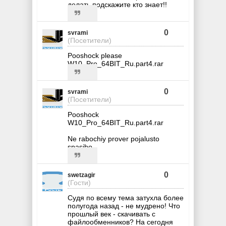
делать подскажите кто знает!!
0
svrami
(Посетители)
Pooshock please
W10_Pro_64BIT_Ru.part4.rar
0
svrami
(Посетители)
Pooshock
W10_Pro_64BIT_Ru.part4.rar
Ne rabochiy prover pojalusto
spasibo
0
swetzagir
(Гости)
Судя по всему тема затухла более
полугода назад - не мудрено! Что
прошлый век - скачивать с
файлообменников? На сегодня