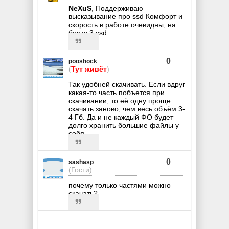
NeXuS
, Поддерживаю
высказывание про ssd Комфорт и
скорость в работе очевидны, на
борту 3 ssd
0
pooshock
(
Тут живёт
)
Так удобней скачивать. Если вдруг
какая-то часть побъется при
скачивании, то её одну проще
скачать заново, чем весь объём 3-
4 Гб. Да и не каждый ФО будет
долго хранить большие файлы у
себя.
0
sashasp
(Гости)
почему только частями можно
скачать?