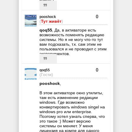
компе )
0
pooshock
(
Тут живёт
)
qoq55
, Да, в активаторе есть
возможность поменять редакцию
системы. Но я не могу что-то тут
вам подсказать, т.к. сам этим не
пользовался и не проводил с этим
экспериментов.
0
qoq55
(Гости)
pooshock
,
В этом активаторе окно утилиты,
там есть изменение редакции
windows. Где возможно
конвертировать windows singel на
windows prо или enterprise.
Поэтому хотел узнать сперва, что
это такое :) Может версию
системы он меняет. У меня
лицензия на компе для одного