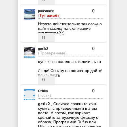
0
pooshock
(
Тут живёт
)
Неужто действительно так сложно
найти ссылку на скачивание
активатора? :)
0
gerik2
(Проверенные)
пушок все встало а как лечиьть то
Люди! Ссылку на активатор дайте!
пожайлуста
0
Orbita
(Гости)
gerik2
, Сначала сравните хэш-
суммы, с приведенными в этом
посте. А потом, как вариант,
сделайте загрузочную флэшку с
образа. Программки Rufus или
UltraIso отлично с этим справятся.