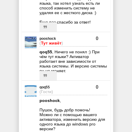
языка, так хотел узнать есть ли
способ изменить систему не
удаляя ее с жесткого диска :)
Еще раз спасибо за ответ!
0
pooshock
(
Тут живёт
)
qoq55
, Ничего не понял :) При
чём тут языки? Активатор
работает вне зависимости от
языка системы. И версию системы
он не меняет.
0
qoq55
(Гости)
pooshock
,
Пушок, будь добр помочь!
Можно ли с помощью вашего
активатора, изменить версию для
одного языка до windows pro
версии?