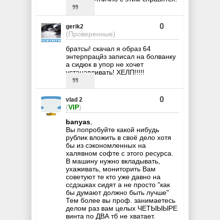
0
gerik2
(Проверенные)
братсы! скачал я образ 64
энтерпрацйз записал на болванку
а сидюк в упор не хочет
устанавливать! ХЕЛП!!!!!
0
vlad 2
(
VIP
)
banyas
,
Вы попробуйте какой нибудь
рублик вложить в своё дело хотя
бы из сэкономленных на
халявном софте с этого ресурса.
В машину нужно вкладывать,
ухаживать, мониторить Вам
советуют те кто уже давно на
ссдэшках сидят а не просто "как
бы думают должно быть лучше"
Тем более вы проф. занимаетесь
делом раз вам целых ЧЕТЫЫЫРЕ
винта по ДВА тб не хватает.