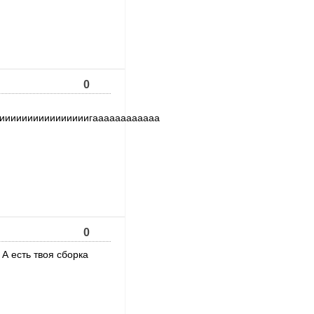
0
иииииииииииииигаааааааааааа
0
А есть твоя сборка