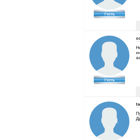
c
Н
н
а
ta
П
Д