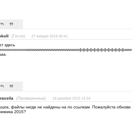
okoll
(Гости)
27 января 2016 00:41
ет здесь
нннннннннннниииииииииииииииииииииифффффффффффффиииии
ааа.
rassila
(Проверенные)
19 декабря 2015 14:34
ушок, файлы нигде не найдены на по ссылкам. Пожалуйста обнови. 
римика 2015?