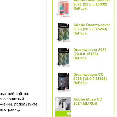
Adobe Dreamweaver
2021 (21.0.0.15392)
RePack
Adobe Dreamweaver
2020 (20.2.0.15263)
RePack
Dreamweaver 2020
(20.0.0.15196)
RePack
Dreamweaver CC
2019 (19.0.0.11193)
RePack
ных веб-сайтов.
вно понятный
Adobe Muse CC
2014 ML\RUS
ожений. Используйте
ия страниц.