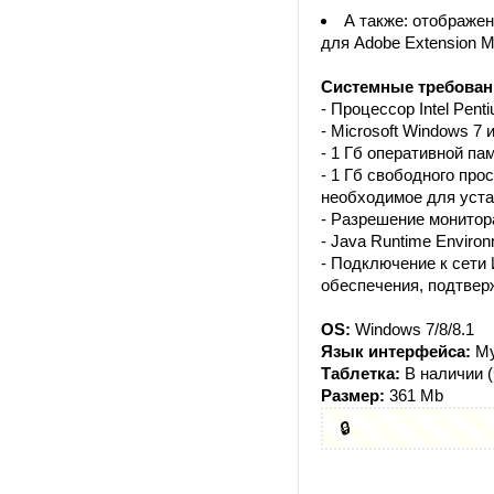
А также: отображе
для Adobe Extension M
Системные требован
- Процессор Intel Pent
- Microsoft Windows 7
- 1 Гб оперативной па
- 1 Гб свободного про
необходимое для уста
- Разрешение монитора
- Java Runtime Environ
- Подключение к сети
обеспечения, подтвер
OS:
Windows 7/8/8.1
Язык интерфейса:
Му
Таблетка:
В наличии 
Размер:
361 Mb
🔒