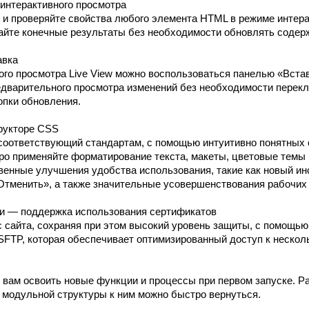
 интерактивного просмотра
 и проверяйте свойства любого элемента HTML в режиме интера
вайте конечные результаты без необходимости обновлять содер
авка
ого просмотра Live View можно воспользоваться панелью «Вста
дварительного просмотра изменений без необходимости перекл
опки обновления.
рукторе CSS
соответствующий стандартам, с помощью интуитивно понятных 
ро применяйте форматирование текста, макеты, цветовые темы 
енные улучшения удобства использования, такие как новый ин
тменить», а также значительные усовершенствования рабочих
и — поддержка использования сертификатов
 сайта, сохраняя при этом высокий уровень защиты, с помощью
SFTP, которая обеспечивает оптимизированный доступ к нескол
 вам освоить новые функции и процессы при первом запуске. 
т модульной структуры к ним можно быстро вернуться.