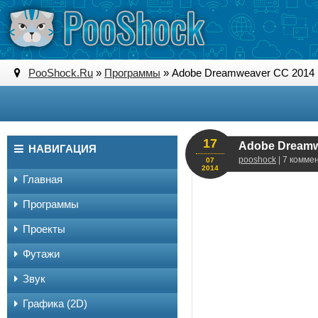
PooShock.Ru
»
Программы
» Adobe Dreamweaver CC 201
17
Adobe Dreamw
НАВИГАЦИЯ
pooshock
| 7 комме
07
2014
Главная
Программы
Проекты
Футажи
Звук
Графика (2D)