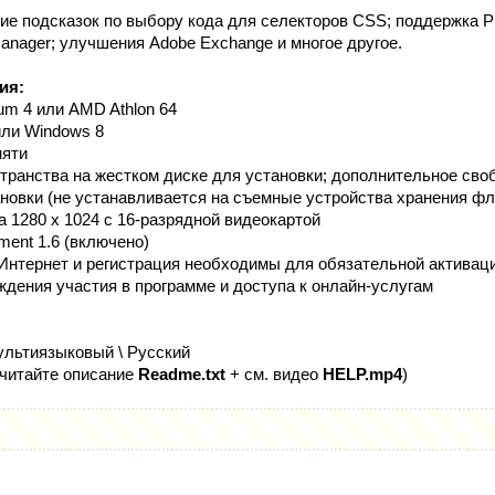
ние подсказок по выбору кода для селекторов CSS; поддержка P
anager; улучшения Adobe Exchange и многое другое.
ия:
ium 4 или AMD Athlon 64
 или Windows 8
мяти
странства на жестком диске для установки; дополнительное сво
новки (не устанавливается на съемные устройства хранения ф
 1280 x 1024 с 16-разрядной видеокартой
ment 1.6 (включено)
 Интернет и регистрация необходимы для обязательной активац
ждения участия в программе и доступа к онлайн-услугам
льтиязыковый \ Русский
(читайте описание
Readme.txt
+ см. видео
HELP.mp4
)