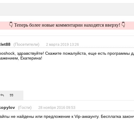
👇 Теперь более новые комментарии находятся вверху! 👇
zlet88
(Посетители)
2 марта 2019 13:26
ooshock, здравствуйте! Скажите пожалуйста, еще есть программы д
важением, Екатерина!
kopylov
(Гости)
28 ноября 2016 09:53
айпы не найдены или предложение к Vip-аккаунту. Бесплатка зако