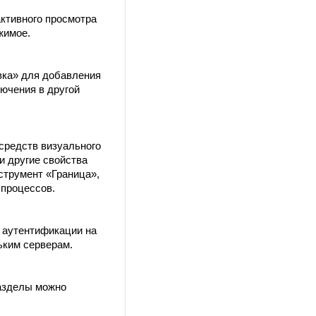
ктивного просмотра
жимое.
вка» для добавления
ючения в другой
средств визуального
и другие свойства
струмент «Граница»,
 процессов.
 аутентификации на
ьким серверам.
Разделы можно