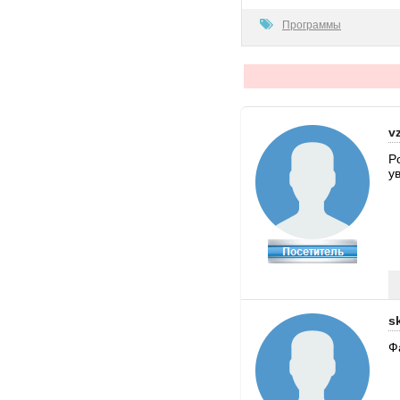
100
Программы
v
P
у
s
Ф