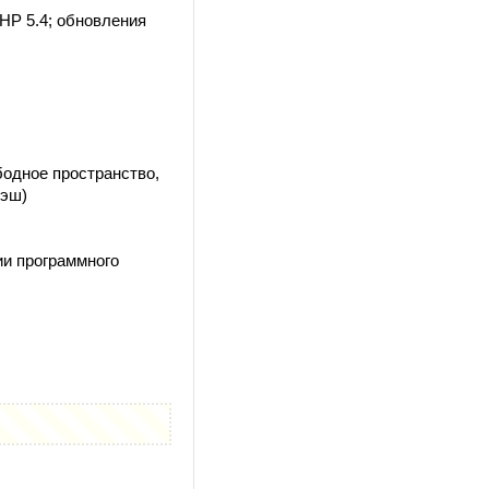
HP 5.4; обновления
бодное пространство,
лэш)
ии программного