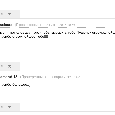
aximus
(Проверенные)
24 июня 2015 10:56
 меня нет слов для того чтобы выразить тебе Пушочек огромаднейш
асибо огромнейшее тебе!!!!!!!!!!!!!!!
iamond 13
(Проверенные)
7 марта 2015 13:02
пасибо большое..)