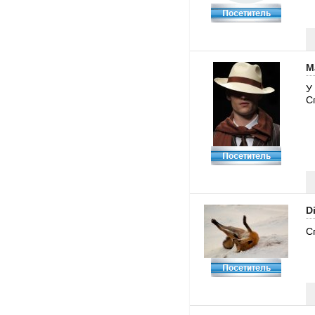
M
У
Сп
D
С