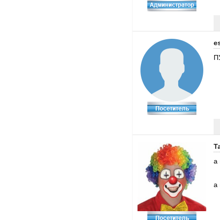
e
П
T
а
а