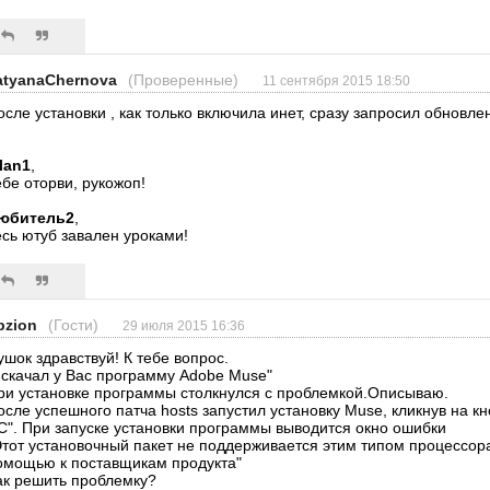
atyanaChernova
(Проверенные)
11 сентября 2015 18:50
осле установки , как только включила инет, сразу запросил обновле
alan1
,
ебе оторви, рукожоп!
юбитель2
,
есь ютуб завален уроками!
pzion
(Гости)
29 июля 2015 16:36
ушок здравствуй! К тебе вопрос.
 скачал у Вас программу Adobe Muse"
ри установке программы столкнулся с проблемкой.Описываю.
осле успешного патча hosts запустил установку Muse, кликнув на к
C". При запуске установки программы выводится окно ошибки
Этот установочный пакет не поддерживается этим типом процессора
омощью к поставщикам продукта"
ак решить проблемку?