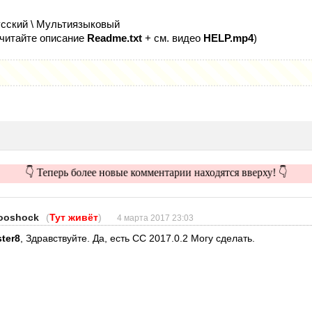
сский \ Мультиязыковый
(читайте описание
Readme.txt
+ см. видео
HELP.mp4
)
👇 Теперь более новые комментарии находятся вверху! 👇
ooshock
(
Тут живёт
)
4 марта 2017 23:03
ster8
, Здравствуйте. Да, есть СС 2017.0.2 Могу сделать.