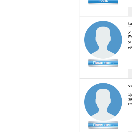
ta
У
Е
у
д
v
З
з
г