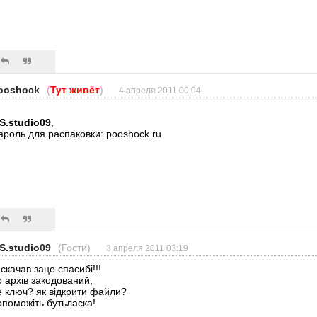
ooshock
(
Тут живёт
)
4 апреля 2011 00:04
.S.studio09
,
ароль для распаковки: pooshock.ru
.S.studio09
(Гости)
3 апреля 2011 03:19
скачав заце спасибі!!!
о архів закодований,
е ключ? як відкрити файли?
опоможіть бутьласка!