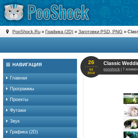
PooShock.Ru
»
Графика (2D)
»
Заготовки PSD, PNG
» Clas
26
Classic Weddi
НАВИГАЦИЯ
pooshock
| 7 комме
04
2010
Главная
Программы
Проекты
Футажи
Звук
Графика (2D)