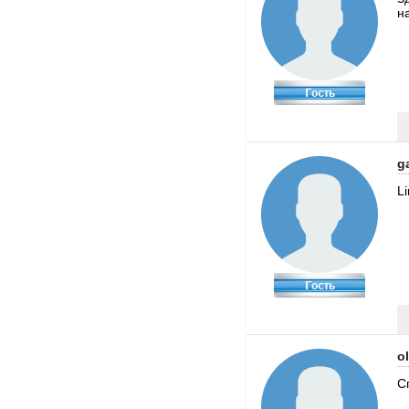
н
g
L
ol
С