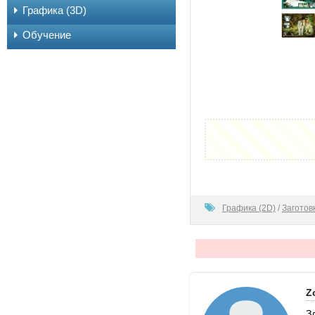
Графика (3D)
Обучение
80
Графика (2D)
/
Заготов
Z
З