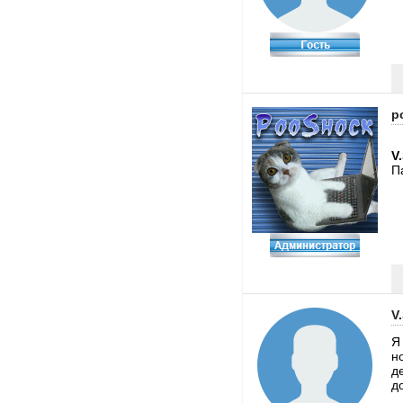
p
V
П
V
Я 
н
д
д