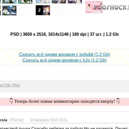
PSD | 3650 x 2516, 1614x1146 | 180 dpi | 37 шт. | 1.2 Gb
Скачать всё одним архивом с turbobit (1,2 Gb)
Скачать всё одним архивом с k2s (1,2 Gb)
ки PSD, PNG
👇 Теперь более новые комментарии находятся вверху! 👇
osia
(Гости)
10 февраля 2015 13:11
дравствуй пушок.Спасибо ребятки за работу.Но не качается .Пишет