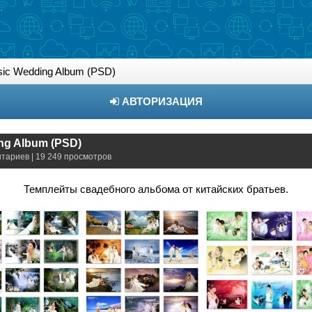
sic Wedding Album (PSD)
АВТОРИЗАЦИЯ
ng Album (PSD)
нтариев | 19 249 просмотров
Темплейты свадебного альбома от китайских братьев.