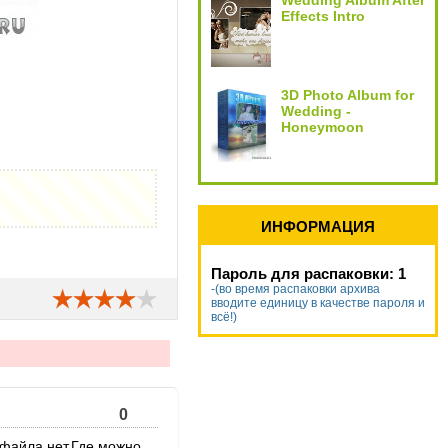
Wedding Album After
Effects Intro
3D Photo Album for
Wedding -
Honeymoon
ИНФОРМАЦИЯ
Пароль для распаковки: 1
-(во время распаковки архива
вводите единицу в качестве пароля и
всё!)
0
 файла нет.Где можно