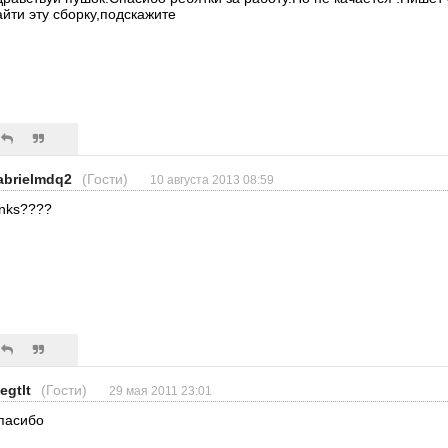
айти эту сборку,подскажите
abrielmdq2
(Гости)
10 августа 2013 08:59
inks????
egtlt
(Гости)
29 мая 2011 23:01
пасибо