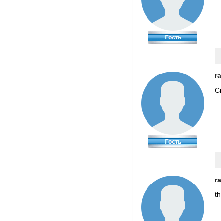
r
С
r
t