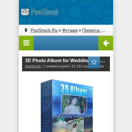
PooShock.Ru
»
Футажи
»
Проекты After Effects
» 3
3D Photo Album for Wedding - Honeymoon
pooshock
| 1 комментарий | 18 192 просмотров