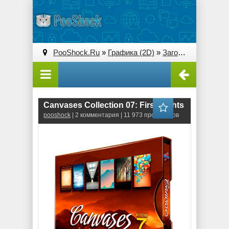
PooShock.Ru
»
Графика (2D)
»
Заготовки PSD, PNG
Canvases Collection 07: First Sights
pooshock
| 2 комментария | 11 973 просмотров