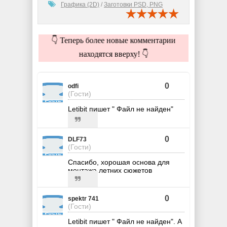
Графика (2D)
/
Заготовки PSD, PNG
👇 Теперь более новые комментарии
находятся вверху! 👇
0
odfi
(Гости)
Letibit пишет " Файл не найден"
0
DLF73
(Гости)
Спасибо, хорошая основа для
монтажа летних сюжетов
0
spektr 741
(Гости)
Letibit пишет " Файл не найден". А