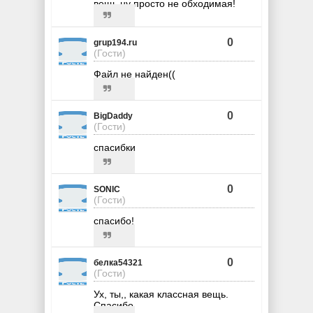
вещь ну просто не обходимая!
0
grup194.ru
(Гости)
Файл не найден((
0
BigDaddy
(Гости)
спасибки
0
SONIC
(Гости)
спасибо!
0
белка54321
(Гости)
Ух, ты,, какая классная вещь.
Спасибо