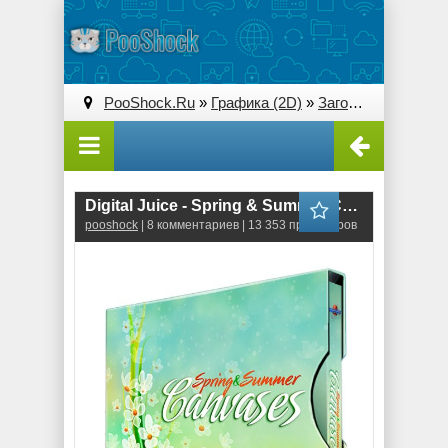
PooShock.Ru
»
Графика (2D)
»
Заготовки PSD, PNG
Digital Juice - Spring & Summer Canvases
pooshock
| 8 комментариев | 13 353 просмотров