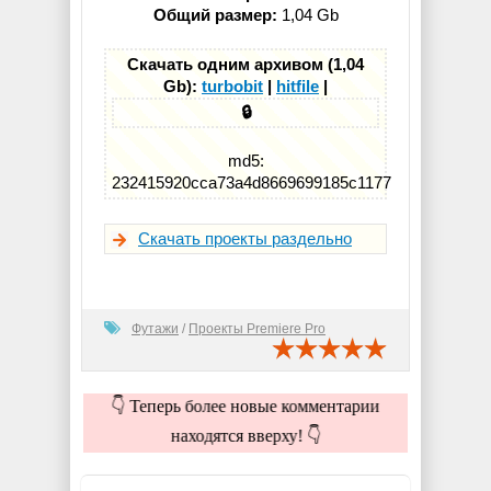
Общий размер:
1,04 Gb
Скачать одним архивом (1,04
Gb):
turbobit
|
hitfile
|
🔒
md5:
232415920cca73a4d8669699185c1177
Скачать проекты раздельно
Футажи
/
Проекты Premiere Pro
👇 Теперь более новые комментарии
находятся вверху! 👇