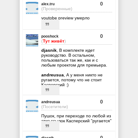
0
alex.tru
(Проверенные)
youtobe preview умерло
0
pooshock
(
Тут живёт
)
djasnik
, В комплекте идет
руководство. В остальном,
пользоваться так же, как и с
любым проектом для премьера.
andreusua
, А у меня никто не
ругается, потому что не стоит
Касперский :)
0
andreusua
(Посетители)
Пушок, при переходе по любой из
этиз ссылок Касперский "ругается"
0