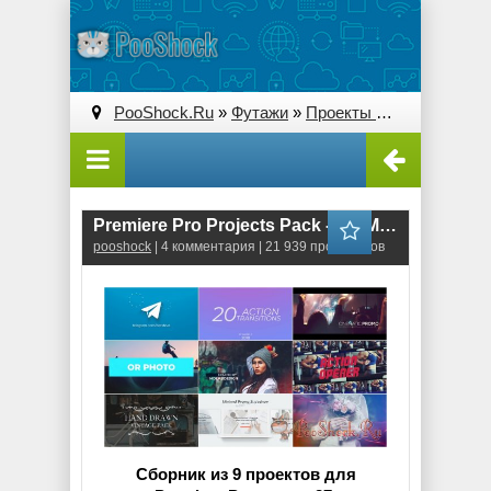
PooShock.Ru
»
Футажи
»
Проекты Premiere Pro
» 
Premiere Pro Projects Pack - 27 (Motion Array)
pooshock
| 4 комментария | 21 939 просмотров
Сборник из 9 проектов для