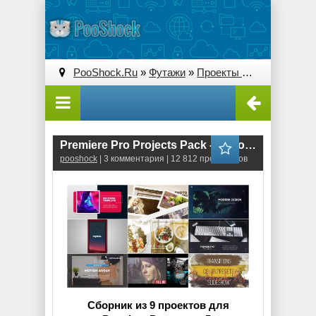
PooShock.Ru
»
Футажи
»
Проекты Premiere Pro
» 
Premiere Pro Projects Pack - 5 (Motion Array)
pooshock
| 3 комментария | 12 812 просмотров
Сборник из 9 проектов для