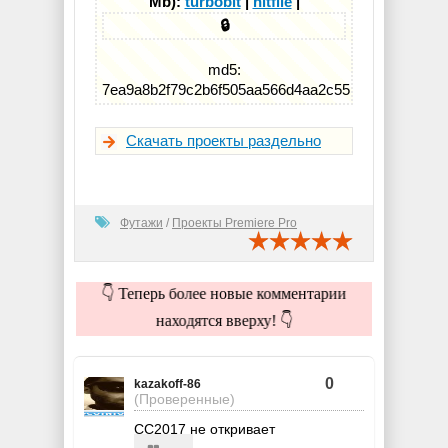
Mb):
turbobit
|
hitfile
|
🔒
md5:
7ea9a8b2f79c2b6f505aa566d4aa2c55
Скачать проекты раздельно
Футажи
/
Проекты Premiere Pro
👇 Теперь более новые комментарии
находятся вверху! 👇
0
kazakoff-86
(Проверенные)
CC2017 не откривает