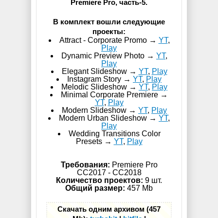
Premiere Pro, часть-5.
В комплект вошли следующие
проекты:
Attract - Corporate Promo →
YT
,
Play
Dynamic Preview Photo →
YT
,
Play
Elegant Slideshow →
YT
,
Play
Instagram Story →
YT
,
Play
Melodic Slideshow →
YT
,
Play
Minimal Corporate Premiere →
YT
,
Play
Modern Slideshow →
YT
,
Play
Modern Urban Slideshow →
YT
,
Play
Wedding Transitions Color
Presets →
YT
,
Play
Требования:
Premiere Pro
CC2017 - СС2018
Количество проектов:
9 шт.
Общий размер:
457 Mb
Скачать одним архивом (457