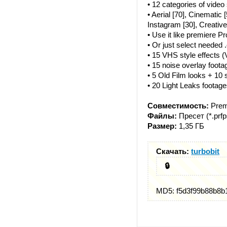
• 12 categories of video 
• Aerial [70], Cinematic 
Instagram [30], Creative 
• Use it like premiere P
• Or just select needed .c
• 15 VHS style effects 
• 15 noise overlay foota
• 5 Old Film looks + 10
• 20 Light Leaks footag
Совместимость:
Prem
Файлы:
Пресет (*.prfp
Размер:
1,35 ГБ
Скачать:
turbobit
🔒
MD5: f5d3f99b88b8b