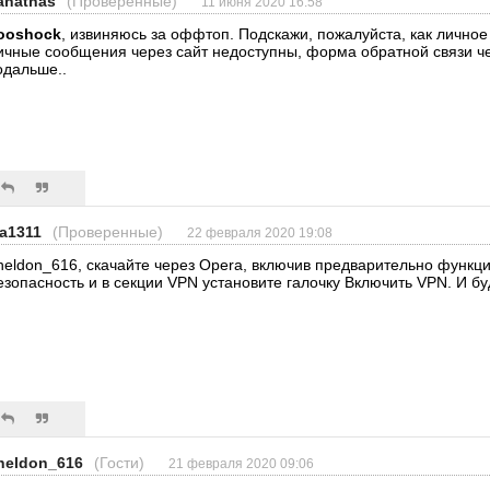
anathas
(Проверенные)
11 июня 2020 16:58
ooshock
, извиняюсь за оффтоп. Подскажи, пожалуйста, как лично
ичные сообщения через сайт недоступны, форма обратной связи че
одальше..
va1311
(Проверенные)
22 февраля 2020 19:08
heldon_616, скачайте через Opera, включив предварительно функц
езопасность и в секции VPN установите галочку Включить VPN. И бу
heldon_616
(Гости)
21 февраля 2020 09:06