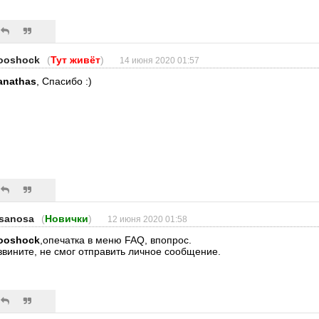
ooshock
(
Тут живёт
)
14 июня 2020 01:57
anathas
, Спасибо :)
sanosa
(
Новички
)
12 июня 2020 01:58
ooshock
,опечатка в меню FAQ, впопрос.
звините, не смог отправить личное сообщение.