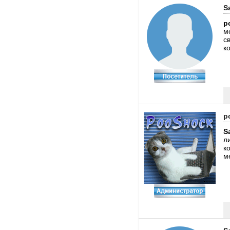
S
p
м
с
к
p
S
л
к
м