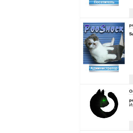
p
S
O
p
И