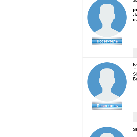
S
p
Л
п
I
S
Б
S