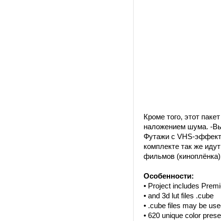
Кроме того, этот паке
наложением шума. -Вы
Футажи с VHS-эффекта
комплекте так же иду
фильмов (киноплёнка)
Особенности:
• Project includes Premie
• and 3d lut files .cube
• .cube files may be used
• 620 unique color prese