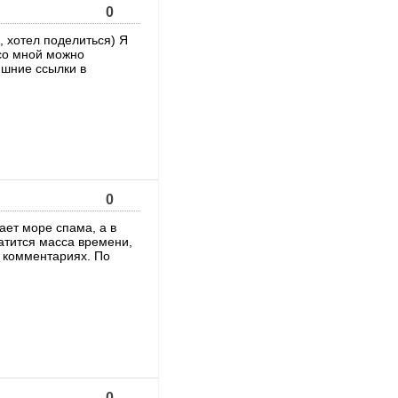
0
, хотел поделиться) Я
 со мной можно
ишние ссылки в
0
ает море спама, а в
ратится масса времени,
в комментариях. По
0