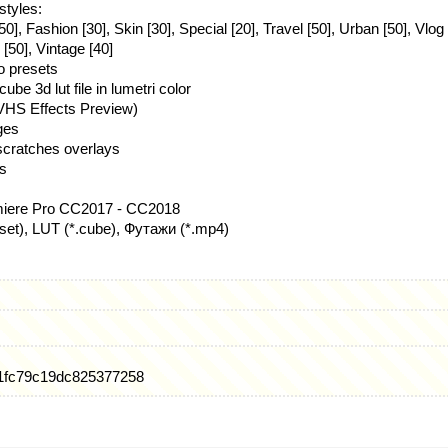
styles:
[50], Fashion [30], Skin [30], Special [20], Travel [50], Urban [50], Vlo
[50], Vintage [40]
ro presets
ube 3d lut file in lumetri color
(VHS Effects Preview)
ges
 scratches overlays
es
iere Pro CC2017 - CC2018
set), LUT (*.cube), Футажи (*.mp4)
1fc79c19dc825377258