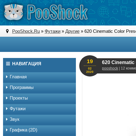
PooShock.Ru
»
Футажи
»
Другие
» 620 Cinematic Color Pres
19
620 Cinematic 
НАВИГАЦИЯ
pooshock
| 12 комм
02
2020
Главная
Программы
Проекты
Футажи
Звук
Графика (2D)