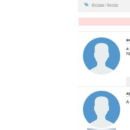
100
Футажи
/
Другие
в
а
п
a
А