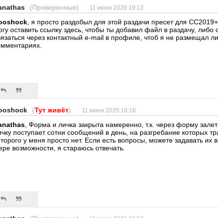
anathas
(Проверенные)
11 июня 2020 19:13
ooshock
, я просто раздобыл для этой раздачи пресет для CC2019+
огу оставить ссылку здесь, чтобы ты добавил файл в раздачу, либо
вязаться через контактный e-mail в профиле, чтоб я не размещал л
омментариях.
ooshock
(
Тут живёт
)
11 июня 2020 18:18
anathas
, Форма и личка закрыта намеренно, т.к. через форму залет
ичку поступает сотни сообщений в день, на разгребание которых т
оторого у меня просто нет. Если есть вопросы, можете задавать их 
ере возможности, я стараюсь отвечать.