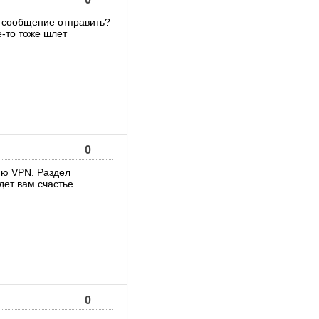
е сообщение отправить?
-то тоже шлет
0
ию VPN. Раздел
дет вам счастье.
0