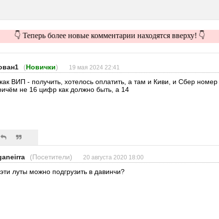
👇 Теперь более новые комментарии находятся вверху! 👇
ован1
(
Новички
)
19 мая 2024 22:41
 как ВИП - получить, хотелось оплатить, а там и Киви, и Сбер номер
ричём не 16 цифр как должно быть, а 14
ganeirra
(Посетители)
20 августа 2020 18:00
 эти луты можно подгрузить в давинчи?