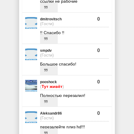
cсылки не рабочие
0
dmitrovitsch
(Гости)
!! Спасибо !!
0
smpdv
(Гости)
Большое спасибо!
0
pooshock
(
Тут живёт
)
Полностью перезалил!
0
Aleksandr86
(Гости)
перезалейте плиз hd!!!