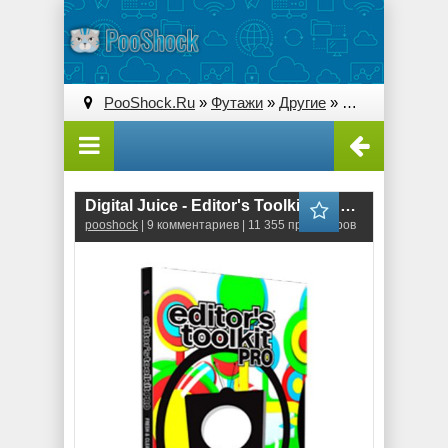
PooShock.Ru
»
Футажи
»
Другие
» Digital Juice - Editor's Toolkit Pro Single 198: Lollipop Flowers
Digital Juice - Editor's Toolkit Pro Single 198: Lollipop Flowers
pooshock
| 9 комментариев | 11 355 просмотров