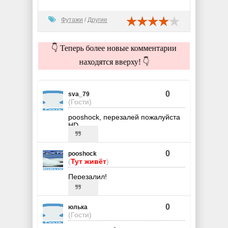
Футажи
/
Другие
👇 Теперь более новые комментарии
находятся вверху! 👇
0
sva_79
(Гости)
pooshock, перезалей пожалуйста
HD
0
pooshock
(
Тут живёт
)
Перезалил!
0
юлька
(Гости)