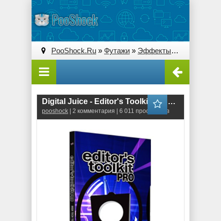
PooShock.Ru
»
Футажи
»
Эффекты
» Digital Juice
Digital Juice - Editor's Toolkit Pro Single 012: Deep Perspective
pooshock
| 2 комментария | 6 011 просмотров