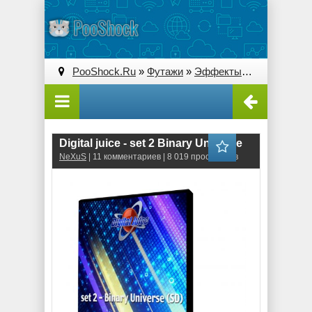
PooShock.Ru
»
Футажи
»
Эффекты
» Digital juice 
Digital juice - set 2 Binary Universe
NeXuS
| 11 комментариев | 8 019 просмотров