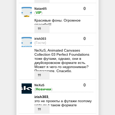
0
Natan05
(
VIP
)
Красивые фоны. Огромное
спасибо!!!
0
irish303
(Гости)
NeXuS, Animated Canvases
Collection 03 Perfect Foundations
тоже футажи, однако, они в
джуйсеровском формате есть.
Может я чего-то недопонимаю?
Подскажите. Спасибо.
0
NeXuS
(
Новички
)
irish303
,
это не проекты а футажи поэтому
нету их в таком формате