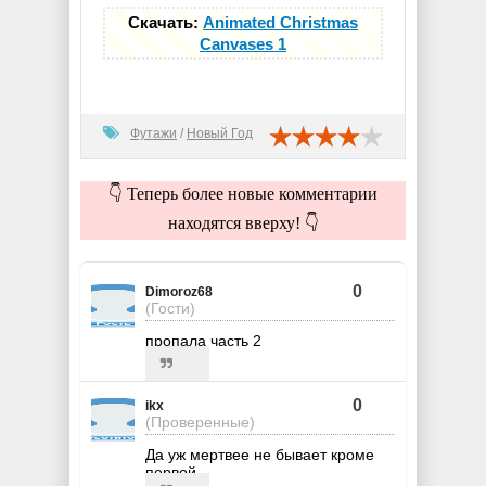
Скачать:
Animated Christmas
Canvases 1
Футажи
/
Новый Год
👇 Теперь более новые комментарии
находятся вверху! 👇
0
Dimoroz68
(Гости)
пропала часть 2
0
ikx
(Проверенные)
Да уж мертвее не бывает кроме
первой