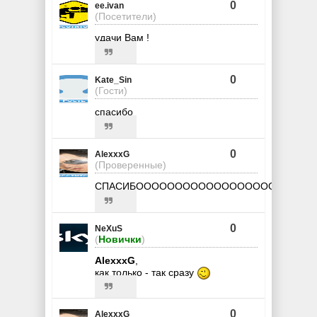
0
ee.ivan
(Посетители)
удачи Вам !
0
Kate_Sin
(Гости)
спасибо
0
AlexxxG
(Проверенные)
СПАСИБОООООООООООООООООООО!!!!!!!!!!!!!!!!!!
0
NeXuS
(
Новички
)
AlexxxG
,
как только - так сразу
0
AlexxxG