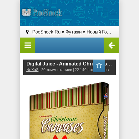
PooShock.Ru
»
Футажи
»
Новый Год
» Digital Jui
Digital Juice - Animated Christmas Canvases 1
NeXuS
| 20 комментариев | 22 140 просмотров