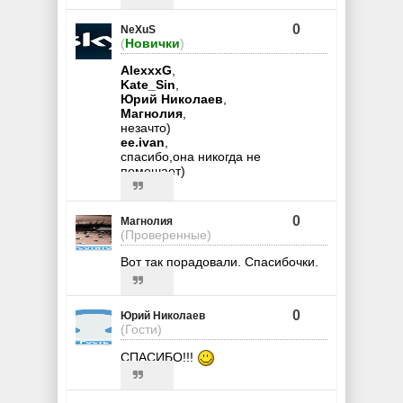
0
NeXuS
(
Новички
)
AlexxxG
,
Kate_Sin
,
Юрий Николаев
,
Магнолия
,
незачто)
ee.ivan
,
спасибо,она никогда не
помешает)
0
Магнолия
(Проверенные)
Вот так порадовали. Спасибочки.
0
Юрий Николаев
(Гости)
СПАСИБО!!!