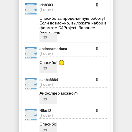
0
irish303
(Гости)
Спасибо за проделанную работу!
Если возможно, выложите набор в
формате DJProject. Заранее
благодарю!
0
andreeamariana
(Гости)
Спасибо!
0
sasha8884
(Гости)
Айфолдер можно??
0
Nike12
(Гости)
Спасибо!