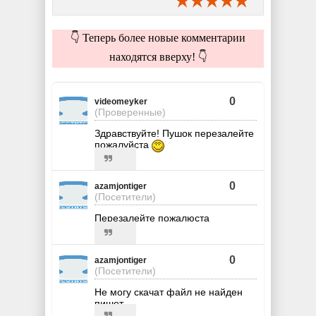
👇 Теперь более новые комментарии
находятся вверху! 👇
0
videomeyker
(Проверенные)
Здравствуйте! Пушок перезалейте
пожалуйста
0
azamjontiger
(Посетители)
Перезалейте пожалюста
0
azamjontiger
(Посетители)
Не могу скачат файл не найден
пишет.