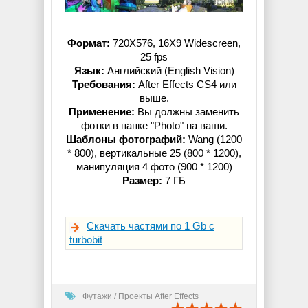
Формат:
720X576, 16X9 Widescreen,
25 fps
Язык:
Английский (English Vision)
Требования:
After Effects CS4 или
выше.
Применение:
Вы должны заменить
фотки в папке "Photo" на ваши.
Шаблоны фотографий:
Wang (1200
* 800), вертикальные 25 (800 * 1200),
манипуляция 4 фото (900 * 1200)
Размер:
7 ГБ
Скачать частями по 1 Gb с
turbobit
Футажи
/
Проекты After Effects