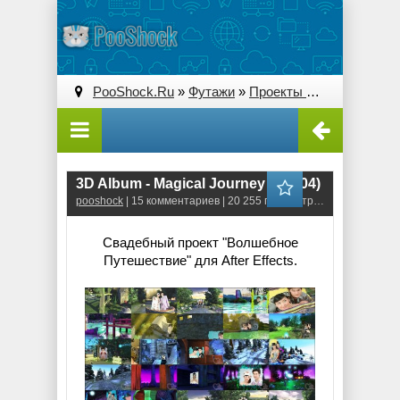
PooShock.Ru
»
Футажи
»
Проекты After Effects
» 3
3D Album - Magical Journey (3D004)
pooshock
| 15 комментариев | 20 255 просмотров
Свадебный проект "Волшебное
Путешествие" для After Effects.