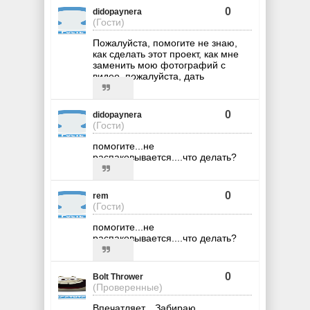
0
didopaynera
(Гости)
Пожалуйста, помогите не знаю,
как сделать этот проект, как мне
заменить мою фотографий с
видео, пожалуйста, дать
0
didopaynera
(Гости)
помогите...не
распаковывается....что делать?
0
rem
(Гости)
помогите...не
распаковывается....что делать?
0
Bolt Thrower
(Проверенные)
Впечатляет... Забираю...