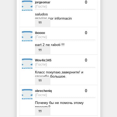
0
jorgeomar
(Гости)
saludos
gracias por informacin
0
iboooo
(Гости)
part 2 ne raboti !!!
0
Wov4ic345
(Гости)
Класс покупаю,заверните! и
спасибо большое.
0
obrecheniq
(Гости)
Почему бы не помочь этому
проекту?