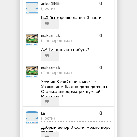
0
anker1965
(Гости)
Всё бы хорошо,да нет 3 части.....
0
makarmak
(Проверенные)
Ау! Тут есть кто нибуть?
0
makarmak
(Проверенные)
Хозяин 3 файл не качает. с
Уважением благое дело делаешь.
Столько информации нужной.
Малодец!!!
0
Lir
(Гости)
Добрый вечер!3 файл можно пере
залить?