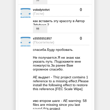
0
volodytvttvt
(Гости)
как вставить эту красоту в Автор
Эффект ?
0
s5555551957
(Посетители)
спасиба.Буду пробовать.
Не получается.Я не знаю как
указать путь .Подскажите мне
пожалуста.За ранее Вам
огромное спасибо.
AE выдает - Thiz project contains 1
reference to a missing effect.Please
install the following effect to restore
this reference.[FEC Scale Wipe]
иво втором шаге - AE warning: 58
files are missing since you last
saved this project