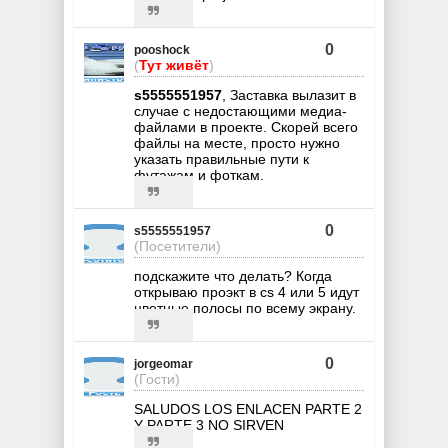
0
pooshock
(
Тут живёт
)
s5555551957
, Заставка вылазит в
случае с недостающими медиа-
файлами в проекте. Скорей всего
файлы на месте, просто нужно
указать правильные пути к
футажам и фоткам.
0
s5555551957
(Посетители)
подскажите что делать? Когда
открываю проэкт в cs 4 или 5 идут
цветные полосы по всему экрану.
0
jorgeomar
(Гости)
SALUDOS LOS ENLACEN PARTE 2
Y PARTE 3 NO SIRVEN