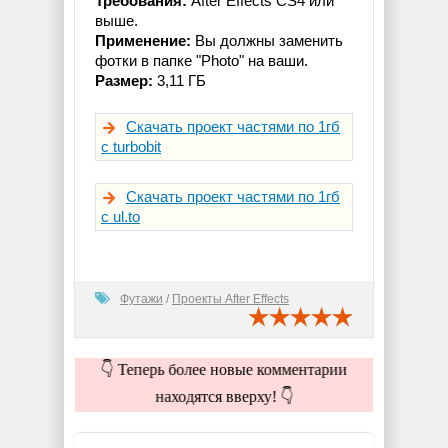
Требования:
After Effects CS4 или
выше.
Применение:
Вы должны заменить
фотки в папке "Photo" на ваши.
Размер:
3,11 ГБ
Скачать проект частями по 1гб
с turbobit
Скачать проект частями по 1гб
с ul.to
Футажи
/
Проекты After Effects
👇 Теперь более новые комментарии
находятся вверху! 👇