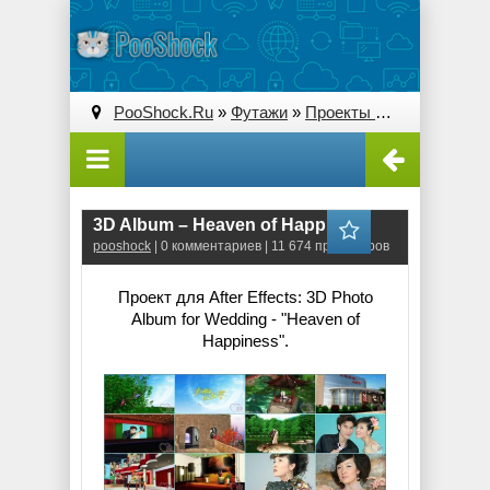
PooShock.Ru
»
Футажи
»
Проекты After Effects
» 3
3D Album – Heaven of Happiness
pooshock
| 0 комментариев | 11 674 просмотров
Проект для After Effects: 3D Photo
Album for Wedding - "Heaven of
Happiness".