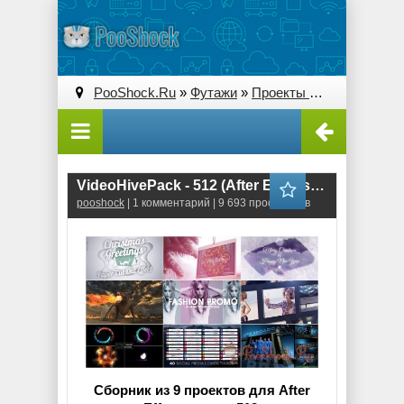
PooShock.Ru
»
Футажи
»
Проекты After Effects
» V
VideoHivePack - 512 (After Effects Projects Pack)
pooshock
| 1 комментарий | 9 693 просмотров
Сборник из 9 проектов для After