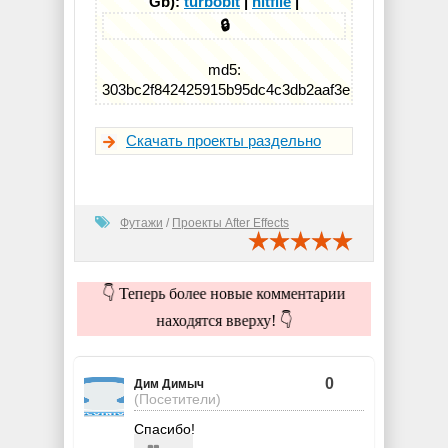
Gb):
turbobit
|
hitfile
|
🔒
md5:
303bc2f842425915b95dc4c3db2aaf3e
Скачать проекты раздельно
Футажи
/
Проекты After Effects
👇 Теперь более новые комментарии
находятся вверху! 👇
0
Дим Димыч
(Посетители)
Спасибо!