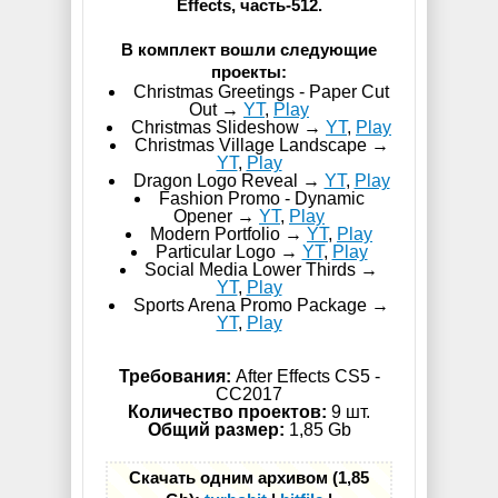
Effects, часть-512.
В комплект вошли следующие
проекты:
Christmas Greetings - Paper Cut
Out →
YT
,
Play
Christmas Slideshow →
YT
,
Play
Christmas Village Landscape →
YT
,
Play
Dragon Logo Reveal →
YT
,
Play
Fashion Promo - Dynamic
Opener →
YT
,
Play
Modern Portfolio →
YT
,
Play
Particular Logo →
YT
,
Play
Social Media Lower Thirds →
YT
,
Play
Sports Arena Promo Package →
YT
,
Play
Требования:
After Effects CS5 -
СС2017
Количество проектов:
9 шт.
Общий размер:
1,85 Gb
Скачать одним архивом (1,85