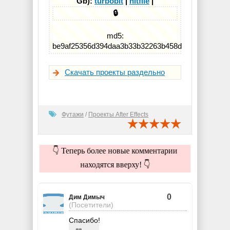
Gb):
turbobit
|
hitfile
|
🔒
md5:
be9af25356d394daa3b33b32263b458d
Скачать проекты раздельно
Футажи
/
Проекты After Effects
👇 Теперь более новые комментарии
находятся вверху! 👇
0
Дим Димыч
(Посетители)
Спасибо!