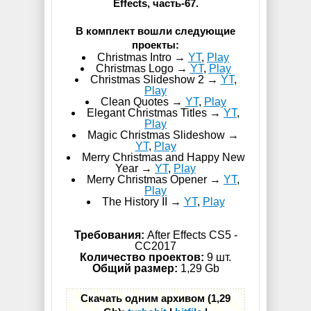
Effects, часть-67.
В комплект вошли следующие
проекты:
Christmas Intro →
YT
,
Play
Christmas Logo →
YT
,
Play
Christmas Slideshow 2 →
YT
,
Play
Clean Quotes →
YT
,
Play
Elegant Christmas Titles →
YT
,
Play
Magic Christmas Slideshow →
YT
,
Play
Merry Christmas and Happy New
Year →
YT
,
Play
Merry Christmas Opener →
YT
,
Play
The History II →
YT
,
Play
Требования:
After Effects CS5 -
СС2017
Количество проектов:
9 шт.
Общий размер:
1,29 Gb
Скачать одним архивом (1,29