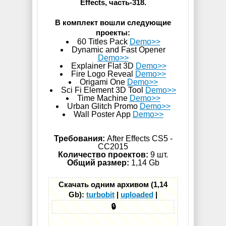
Effects, часть-318.
В комплект вошли следующие
проекты:
60 Titles Pack
Demo>>
Dynamic and Fast Opener
Demo>>
Explainer Flat 3D
Demo>>
Fire Logo Reveal
Demo>>
Origami One
Demo>>
Sci Fi Element 3D Tool
Demo>>
Time Machine
Demo>>
Urban Glitch Promo
Demo>>
Wall Poster App
Demo>>
Требования:
After Effects CS5 -
СС2015
Количество проектов:
9 шт.
Общий размер:
1,14 Gb
Скачать одним архивом (1,14
Gb):
turbobit
|
uploaded
|
🔒