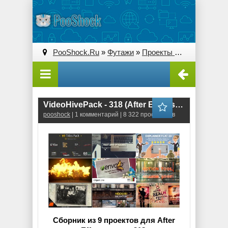
PooShock.Ru
»
Футажи
»
Проекты After Effects
» V
VideoHivePack - 318 (After Effects Projects Pack)
pooshock
| 1 комментарий | 8 322 просмотров
Сборник из 9 проектов для After