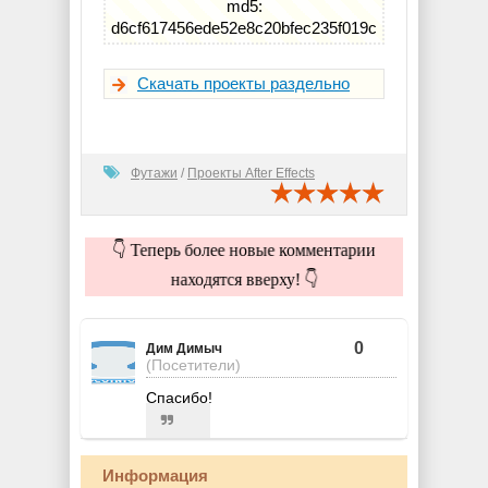
md5:
d6cf617456ede52e8c20bfec235f019c
Скачать проекты раздельно
Футажи
/
Проекты After Effects
👇 Теперь более новые комментарии
находятся вверху! 👇
0
Дим Димыч
(Посетители)
Спасибо!
Информация