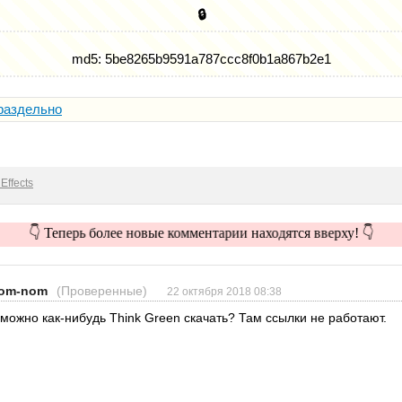
🔒
md5: 5be8265b9591a787ccc8f0b1a867b2e1
раздельно
Effects
👇 Теперь более новые комментарии находятся вверху! 👇
om-nom
(Проверенные)
22 октября 2018 08:38
 можно как-нибудь Think Green скачать? Там ссылки не работают.