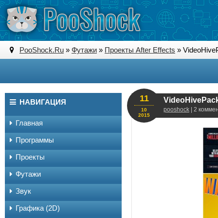
PooShock.Ru
»
Футажи
»
Проекты After Effects
» VideoHivePa
11
VideoHivePack 
НАВИГАЦИЯ
pooshock
| 2 комме
10
2015
Главная
Программы
Проекты
Футажи
Звук
Графика (2D)