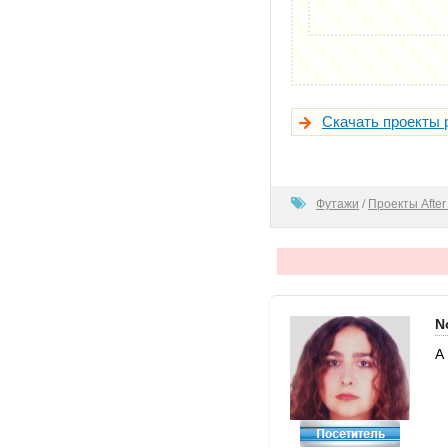
Скачать проекты 
100
Футажи
/
Проекты After 
N
А