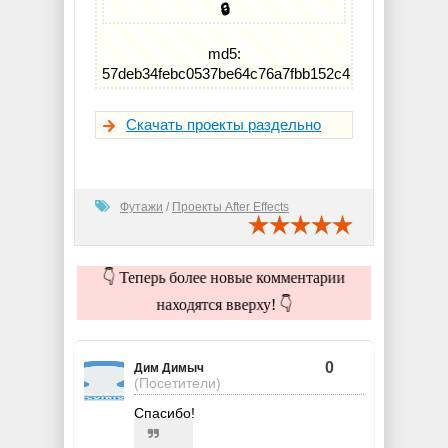
🔒
md5:
57deb34febc0537be64c76a7fbb152c4
Скачать проекты раздельно
Футажи
/
Проекты After Effects
👇 Теперь более новые комментарии
находятся вверху! 👇
0
Дим Димыч
(Посетители)
Спасибо!