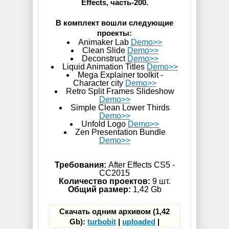
Effects, часть-200.
В комплект вошли следующие
проекты:
Animaker Lab
Demo>>
Clean Slide
Demo>>
Deconstruct
Demo>>
Liquid Animation Titles
Demo>>
Mega Explainer toolkit -
Character city
Demo>>
Retro Split Frames Slideshow
Demo>>
Simple Clean Lower Thirds
Demo>>
Unfold Logo
Demo>>
Zen Presentation Bundle
Demo>>
Требования:
After Effects CS5 -
СС2015
Количество проектов:
9 шт.
Общий размер:
1,42 Gb
Скачать одним архивом (1,42
Gb):
turbobit
|
uploaded
|