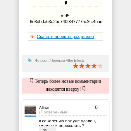
🔒
md5:
6e3dbda63c2be740f3477775c9fc4bad
Скачать проекты раздельно
Футажи
/
Проекты After Effects
👇 Теперь более новые комментарии
находятся вверху! 👇
0
Alinur
(Проверенные)
к сожалению пак уже удален,
можно ли перезалить ?