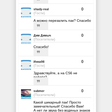
0
shady-real
(Гости)
А можно перезалить пак? Спасибо
0
Дим Димыч
(Посетители)
Спасибо!
0
Инна98
(Гости)
Здравствуйте, а на CS6 не
пойдёт?
0
submer
(Посетители)
Какой шикарный пак! Просто
замечательный! Спасибо Вам!
А нет ли звука без водяных знаков