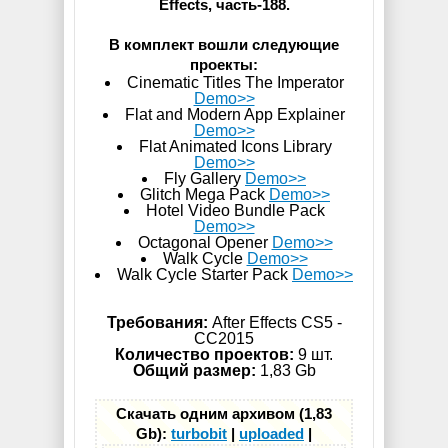
Effects, часть-188.
В комплект вошли следующие
проекты:
Cinematic Titles The Imperator
Demo>>
Flat and Modern App Explainer
Demo>>
Flat Animated Icons Library
Demo>>
Fly Gallery
Demo>>
Glitch Mega Pack
Demo>>
Hotel Video Bundle Pack
Demo>>
Octagonal Opener
Demo>>
Walk Cycle
Demo>>
Walk Cycle Starter Pack
Demo>>
Требования:
After Effects CS5 -
СС2015
Количество проектов:
9 шт.
Общий размер:
1,83 Gb
Скачать одним архивом (1,83
Gb):
turbobit
|
uploaded
|