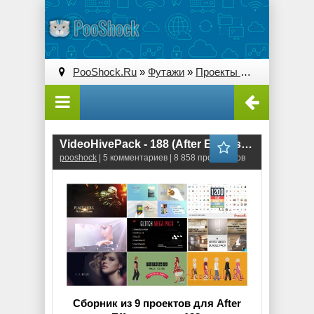
PooShock.Ru
»
Футажи
»
Проекты After Effects
» V
VideoHivePack - 188 (After Effects Projects Pack)
pooshock
| 5 комментариев | 8 858 просмотров
Сборник из 9 проектов для After