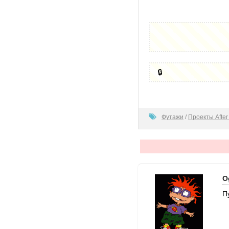
🔒
80
Футажи
/
Проекты After 
O
П