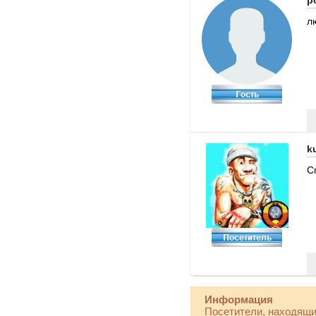
p
л
k
С
Информация
Посетители, находящи