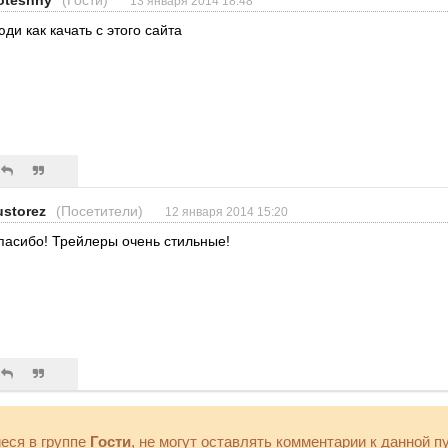
oteshny
(Гости)
13 января 2014 18:48
юди как качать с этого сайта
ustorez
(Посетители)
12 января 2014 15:20
пасибо! Трейлеры очень стильные!
еся в группе
Гости
, не могут оставлять комментарии к данной п