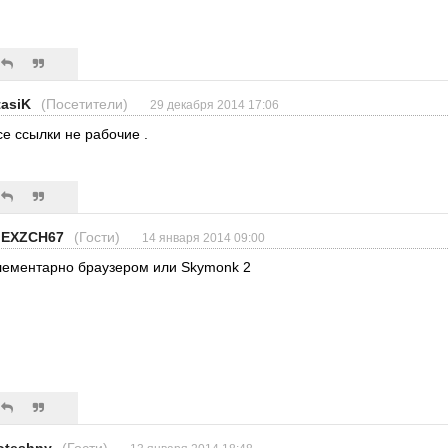
tasiK
(Посетители)
29 декабря 2014 17:06
се ссылки не рабочие .
IEXZCH67
(Гости)
14 января 2014 09:00
лементарно браузером или Skymonk 2