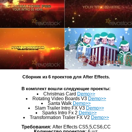
Сборник из 6 проектов для After Effects.
В комплект вошли следующие проекты:
Christmas Card
Demo>>
Rotating Video Boards V3
Demo>>
Santa Walk
Demo>>
Slam Trailer Intro FX V3
Demo>>
Sparks Intro Fx 2
Demo>>
Transformation Tralier FX V2
Demo>>
Требования:
After Effects CS5.5,CS6,СС
Количество проектов:
6 шт.