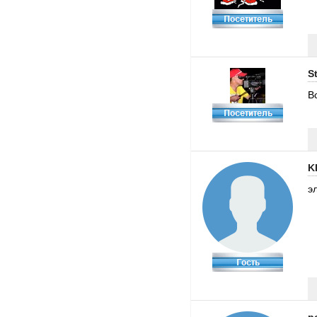
S
В
K
э