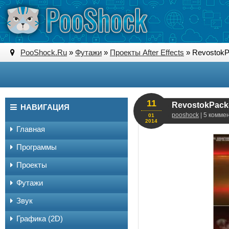
PooShock.Ru
»
Футажи
»
Проекты After Effects
» RevostokPa
11
RevostokPack-1
НАВИГАЦИЯ
pooshock
| 5 комме
01
2014
Главная
Программы
Проекты
Футажи
Звук
Графика (2D)