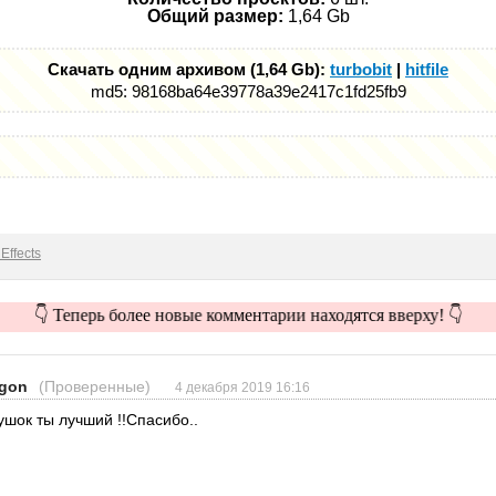
Общий размер:
1,64 Gb
Скачать одним архивом (1,64 Gb):
turbobit
|
hitfile
md5: 98168ba64e39778a39e2417c1fd25fb9
Effects
👇 Теперь более новые комментарии находятся вверху! 👇
gon
(Проверенные)
4 декабря 2019 16:16
ушок ты лучший !!Спасибо..