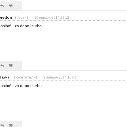
eredon
(Гости)
10 января 2014 22:12
asibo!!! za depo.i turbo.
dav-7
(Посетители)
9 января 2014 16:03
asibo!!! za depo.i turbo.