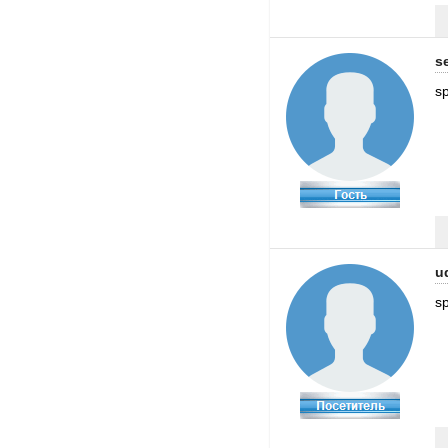
s
sp
u
sp