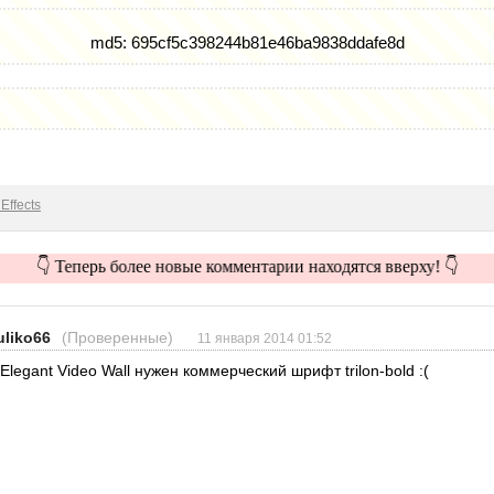
md5: 695cf5c398244b81e46ba9838ddafe8d
Effects
👇 Теперь более новые комментарии находятся вверху! 👇
uliko66
(Проверенные)
11 января 2014 01:52
 Elegant Video Wall нужен коммерческий шрифт trilon-bold :(