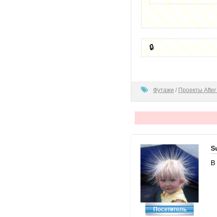
🔒
100
Футажи
/
Проекты After 
S
В