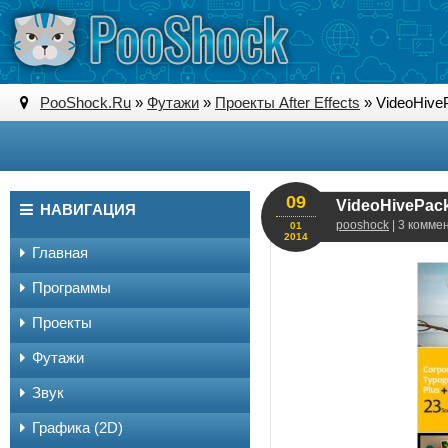
PooShock.Ru
»
Футажи
»
Проекты After Effects
» VideoHiveP
09
VideoHivePack-
НАВИГАЦИЯ
pooshock
| 3 комме
01
2014
Главная
Программы
Проекты
Футажи
Звук
Графика (2D)