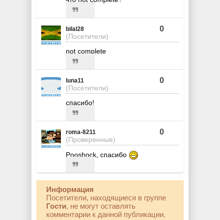
0
bilal28
(Посетители)
not complete
0
luna11
(Посетители)
спасибо!
0
roma-8211
(Проверенные)
Pooshock, спасибо
Информация
Посетители, находящиеся в группе
Гости
, не могут оставлять
комментарии к данной публикации.