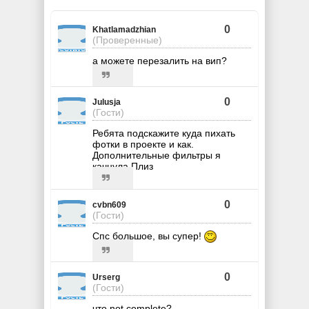
0
Khatlamadzhian
(Проверенные)
а можете перезалить на вип?
0
Julusja
(Гости)
Ребята подскажите куда пихать
фотки в проекте и как.
Дополнительные фильтры я
качнула Плиз
0
cvbn609
(Гости)
Спс большое, вы супер!
0
Urserg
(Гости)
что not complete?