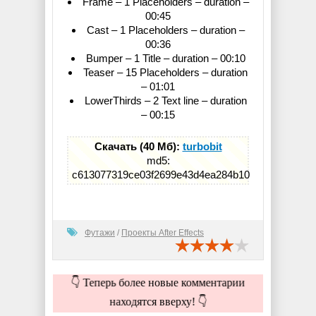
Frame – 1 Placeholders – duration –
00:45
Cast – 1 Placeholders – duration –
00:36
Bumper – 1 Title – duration – 00:10
Teaser – 15 Placeholders – duration
– 01:01
LowerThirds – 2 Text line – duration
– 00:15
Скачать (40 Мб):
turbobit
md5:
c613077319ce03f2699e43d4ea284b10
Футажи
/
Проекты After Effects
👇 Теперь более новые комментарии
находятся вверху! 👇