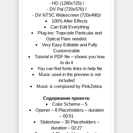
- HD (1280x720) /
- DV Pal (720x576) /
- DV NTSC Widescreen (720x480)/
100% After Effects
Can Edit Everything
Plug-ins: Trapcode Particular and
Optical Flare needed.
Very Easy Editable and Fully
Customizable
Tutorial in PDF file – shows you how
to do it
You can find fonts links in help file
Music used in the preview is not
included
Music is composed by PinkZebra.
Содержание проекта:
Color Scheme – 5
Opener – 8 Placeholders – duration
– 00:51
Slideshow – 30 Placeholders –
duration – 02:27