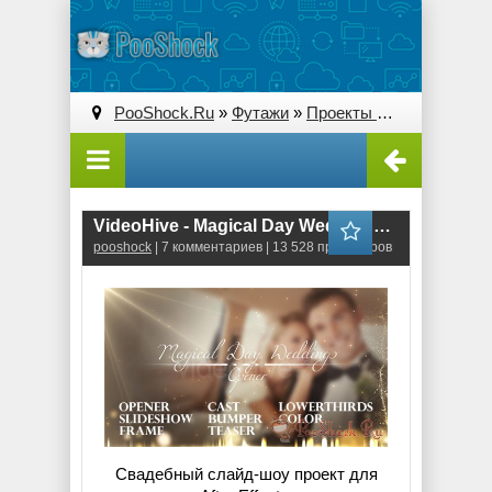
PooShock.Ru
»
Футажи
»
Проекты After Effects
» V
VideoHive - Magical Day Weddings Pack (AE Project)
pooshock
| 7 комментариев | 13 528 просмотров
Свадебный слайд-шоу проект для