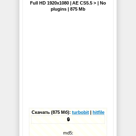
Full HD 1920x1080 | AE CS5.5 > | No
plugins | 875 Mb
Скачать (875 Мб):
turbobit
|
hitfile
🔒
md5: