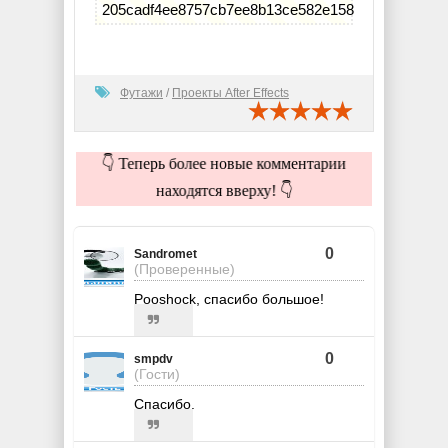
205cadf4ee8757cb7ee8b13ce582e158
Футажи
/
Проекты After Effects
👇 Теперь более новые комментарии
находятся вверху! 👇
0
Sandromet
(Проверенные)
Pooshock, спасибо большое!
0
smpdv
(Гости)
Спасибо.