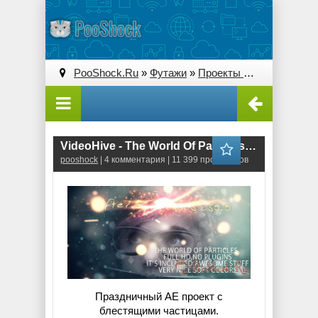
PooShock.Ru
»
Футажи
»
Проекты After Effects
» V
VideoHive - The World Of Particles (Project for After Effects)
pooshock
| 4 комментария | 11 399 просмотров
Праздничный AE проект с
блестящими частицами.